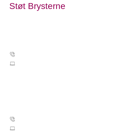
Støt Brysterne
Kræftens Bekæmpelse
Strandboulevarden 49
2100 København Ø
Tlf.: 35 25 75 00
stoetbrysterne@cancer.dk
CVR: 55629013
EAN-numre
Kontakt Støt Brysterne
35 25 35 11
stoetbrysterne@cancer.dk