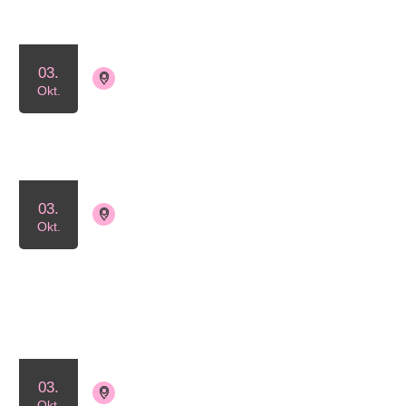
03.
4130 Viby Sj.
Tilmelding ikke nødvendig
Okt.
Lyserød Lørdag i Viby Sj.
03.
4130 Viby Sjælland
Okt.
Tilmelding ikke nødvendig
Lyserød Lørdag i
gymnastikforeningen
03.
4400 Kalundborg
Okt.