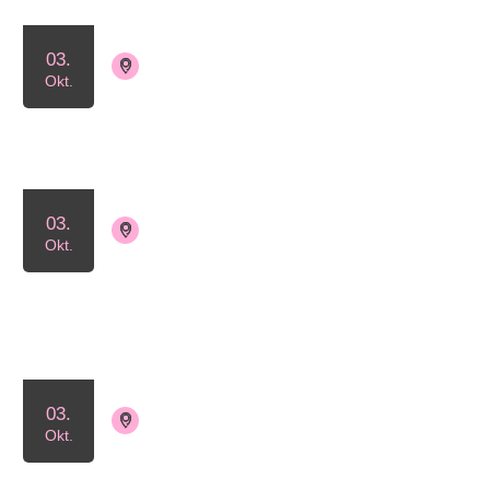
03.
4140 Borup
Tilmelding ikke nødvendig
Okt.
Lyserød Lørdag Borup
03.
4060 Kirke Såby
Okt.
Tilmelding ikke nødvendig
Zumba og yoga
03.
4000 Roskilde
Tilmelding ikke nødvendig
Okt.
Lyserød Lørdag Roskilde