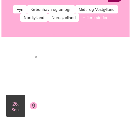
Fyn
København og omegn
Midt- og Vestjylland
Nordjylland
Nordsjælland
flere steder
12 aktiviteter
Vestsjælland
Sep.
2026
26.
4140 Borup
Tilmelding ikke nødvendig
Sep.
Kvindefrokost i Borup