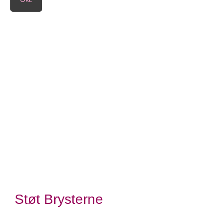
Tilmelding ikke nødvendig
Lyserød Lørdag Kalundborg
Viser 12 ud af 12 aktiviteter
Støt Brysterne