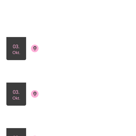
Okt.
2026
03.
4390 Vipperød
Tilmelding ikke nødvendig
Okt.
Åbent hus med hjemmebag
03.
4230 Skælskør
Tilmelding ikke nødvendig
Okt.
Lyserød Lørdag i Skælskør