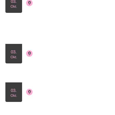
03.
4070 Kirke Hyllinge
Okt.
Tilmelding ikke nødvendig
Lyserød Lørdag med Lejre
Lokalforening
03.
4000 Roskilde
Tilmelding ikke nødvendig
Okt.
Lyserød Lørdag i Roskilde
03.
4040 Jyllinge
Tilmelding ikke nødvendig
Okt.
Lyserød Lørdag i Jyllinge