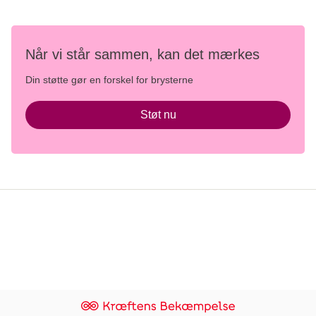
Når vi står sammen, kan det mærkes
Din støtte gør en forskel for brysterne
Støt nu
Persondata- og privatlivspolitik
Brugerbetingelser og etiske retningslinjer
Whistleblowerordning
Danish Cancer Institute