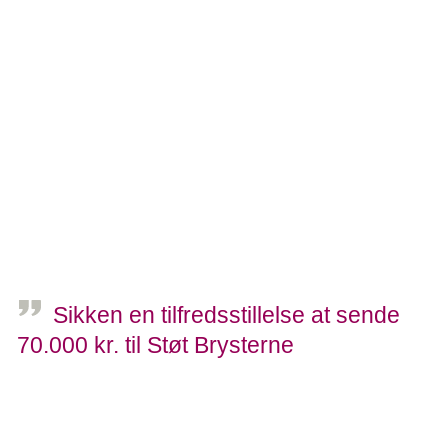
ind i, hvad vi har været igennem. Men det kan de ikke.
Man forstår det først, når man selv har været der og følt det
på egen krop, siger Lise.
- Jeg orker ikke, når folk lægger hovedet lidt på skrå og
taler om min sygdom på en følelsesladet måde. Der har
Lise og jeg samme tilgang og en fælles forståelse. Det er
befriende at grine sammen af alle de åndsvage senfølger
og mærkelige situationer, vi begge har været igennem,
siger Helene.
Sikken en tilfredsstillelse at sende
70.000 kr. til Støt Brysterne
Lise
Prikken over i’et