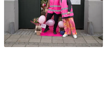
Helene og Lise foran den lille, lokale café, hvor dagens
arrangementer foregik. Foto: Magic Moments by Marianne.
Lokal café dannede rammen
De fandt en lille lokal café med plads til 36 gæster, som
skulle danne rammen for arrangementet.
- Vi startede med at ville lave et arrangement, men det
voksede sig hurtigt til fire i løbet af dagen. Fra en