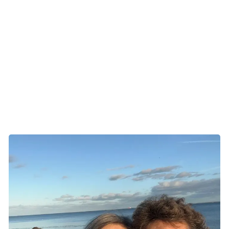
donation, fortæller Helene og fortsætter:
- Og så lavede vi en sponsorvæg på cafeen på dagen,
hvor der kørte et PowerPoint-show med alle dem, der
havde støttet.
Og det gav i den grad pote. Rygtet om deres arrangement
spredte sig i lokalsamfundet, og folk begyndte selv at
henvende sig med ideer og ting, de ville donere.