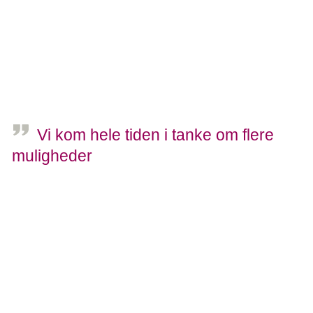
uden at blive afbrudt. På cafeen lavede de også et
fotohjørne med en lokal fotograf, så folk kunne få et billede
med hjem.
- Vi gik all in på at have en fest og fejre dagen, smiler Lise.
Vi kom hele tiden i tanke om flere
muligheder
Helene
Kæmpe opbakning fra det lokale erhvervsliv
Foruden spisearrangementerne, som folk købte billetter til,
ville Lise og Helene lave lidt auktioner i løbet af dagen.
Men det endte med at blive et noget større element, end
lige planlagt.