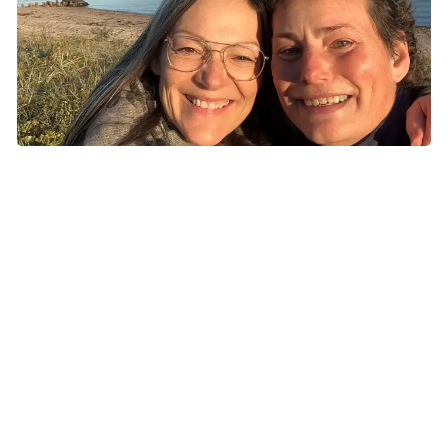
Efter Lyserød Lørdag mødtes Helene og Lise på for at fejre det
flotte resultat.
Fælles fodslag
Lise og Helene var ret intents sammen i perioden efter
sommerferien og op til Lyserød Lørdag i oktober. Det
skabte en ny relation og gav plads til ærlig samtale
imellem dem.
- Det er rart at have en medsøster, som forstår det hele på
en anden måde. Andre kan godt tro, at de kan sætte sig