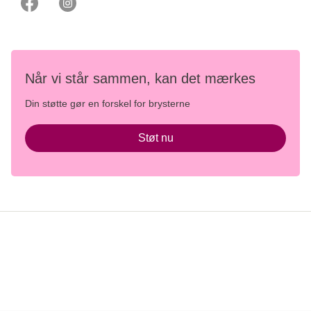
Når vi står sammen, kan det mærkes
Din støtte gør en forskel for brysterne
Støt nu
Persondata- og privatlivspolitik
Brugerbetingelser og etiske retningslinjer
Whistleblowerordning
Danish Cancer Institute