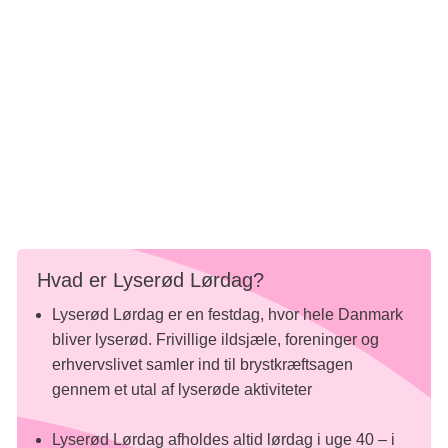
Om de kunne finde på at gøre det igen? Helt sikkert, siger
kvinderne i kor. Men næste gang vil de gerne have en med
lidt mere forretningsforståelse med, og måske en som
også kan bremse dem lidt, når ideerne tager overhånd. Og
målet? De vil selvfølgelig samle endnu flere penge ind
næste gang.
Læs mere om Lyserød Lørdag
Hvad er Lyserød Lørdag?
Lyserød Lørdag er en festdag, hvor hele Danmark
bliver lyserød. Frivillige ildsjæle, foreninger og
erhvervslivet samler ind til brystkræftsagen
gennem et utal af lyserøde aktiviteter
Lyserød Lørdag afholdes altid lørdag i uge 40 – i