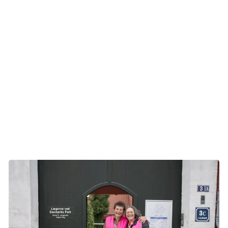
Lige før sommerferien 2023 sender Helene en besked til
Lise for at høre, om hun har tænkt sig at gøre noget til
Lyserød Lørdag. Lise, som netop i marts 2023 har afsluttet
stråleterapi efter sit brystkræftforløb, som også bød på tre
operationer og kemo, svarer, at hun ikke har kræfter til det
store, men at hun er med på et lille arrangement.
Men hvis der er én ting, de to driftige damer har til fælles,
så er det, at ideerne og ambitionerne ikke fejler noget. Så
’lille’ blev hurtigt til ’stort’, voksede sig til ’større’ og endte
med et ’kæmpe’ lyserødt arrangement.