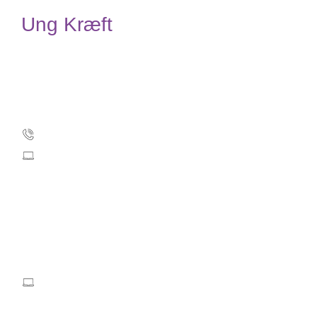
Ung Kræft
Kræftens Bekæmpelse
Strandboulevarden 49
2100 København Ø
3525 7500
info@cancer.dk
CVR: 55629013
EAN numre
Kontakt Ung Kræft
ungkraeft@cancer.dk