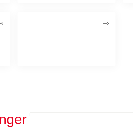
Fakta om overvægt og
kræft
Overvægt øger risikoen for mindst 15
forskellige kræftformer og er en af de
vigtigste risikofaktorer for kræft.
inger
1. Strammere markedsførings