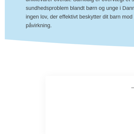
sundhedsproblem blandt børn og unge i Danm
ingen lov, der effektivt beskytter dit barn mo
påvirkning.
Markedsføring overfor
børn og unge
Børn er mere påvirkelige overfor
markedsføring og har svært ved at skeln
mellem underholdning og manipulation.