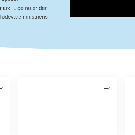
ark. Lige nu er der
d fødevareindustriens
Fødevareindustriens
påvirkning
Flere og flere fødevarer har et højt
e
indhold af fedt, salt og sukker, som
bidrager til danskernes store indtag af
tomme kalorier.