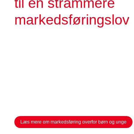
til en strammere
markedsføringslov
Ansvaret for at forebygge overvægt ligger ikke hos
alene, men også på samfundets beslutningstagere
fødevareindustrien og supermarkederne. Kræften
Bekæmpelse ønsker derfor en strammere markeds
så den effektivt beskytter børn under 18 år mod d
brede og omfangsrige markedsføring for usunde f
drikkevarer. Kræftens Bekæmpelse har 5 konkret
anbefalinger.
Læs mere om markedsføring overfor børn og unge