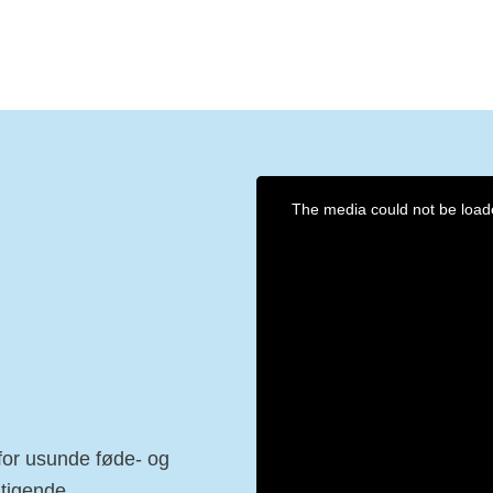
for usunde føde- og
stigende