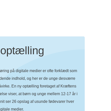
re, som har en bredere målgruppe end blot børn
f de danske myndigheder som kan sikre, at det
markedsføring børn og unge reelt udsættes for.
og drikkevarer, hvis indhold af f.eks. sukker, fedt
optælling
ring på digitale medier er ofte forklædt som
dende indhold, og her er de unge desværre
påvirke. En ny optælling foretaget af Kræftens
se viser, at børn og unge mellem 12-17 år i
it ser 26 opslag af usunde fødevarer hver
gitale medier.