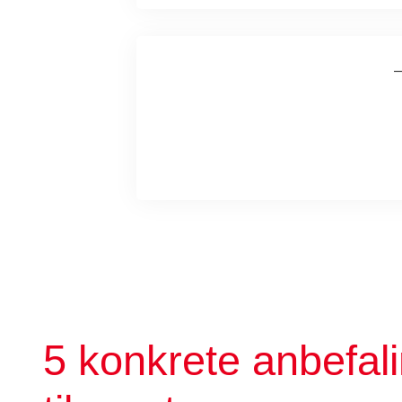
Er overvægt et valg?
Overvægt er komplekst, og det er ikke
noget , man vælger at få.
5 konkrete anbefal