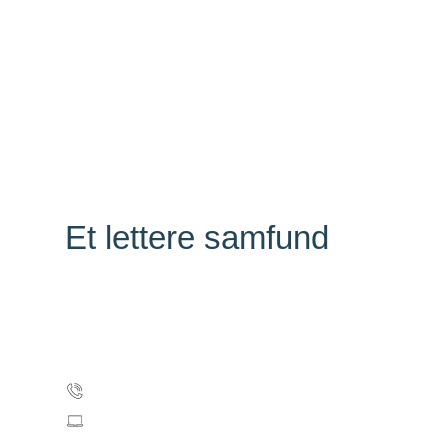
Et lettere samfund
Kræftens Bekæmpelse
Strandboulevarden 49
2100 København Ø
Tlf: 35 25 75 00
forebyggelse@cancer.dk