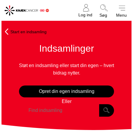
Knæk
Log ind
Søg
Menu
Cancer
Start en indsamling
Indsamlinger
Støt en indsamling eller start din egen – hvert
bidrag nytter.
Opret din egen indsamling
Eller
Find
indsamling