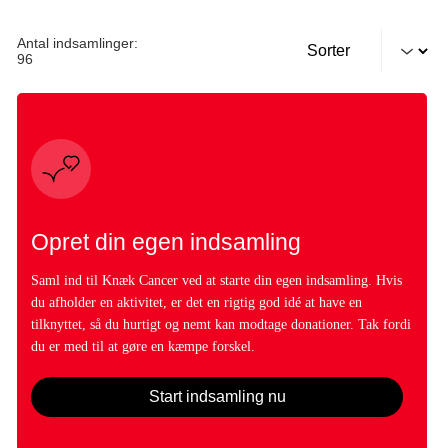
Antal indsamlinger:
96
Opret din egen indsamling
Saml ind til Knæk Cancer ved at starte din egen indsamling. Hvis
du afholder en aktivitet, er det en rigtig god idé at have en
tilknyttet, så du hurtigt og nemt kan modtage donationer. Tak fordi
du er med til at gøre en kæmpe forskel.
Start indsamling nu