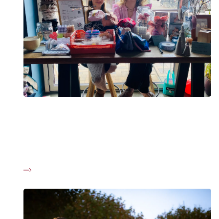
Fortællinger
Én ud af tre får kræft. Og mange bliver pårørende. Kræft
berører os alle. Læs personlige fortællinger fra danskere,
der deler deres historier