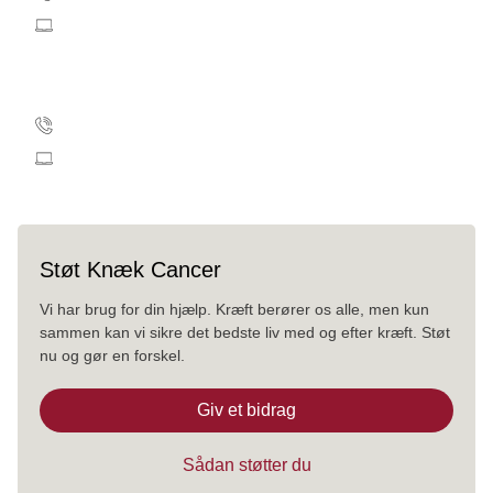
knaekcancer@cancer.dk
Virksomhed
35 25 75 52
kc@cancer.dk
Støt Knæk Cancer
Vi har brug for din hjælp. Kræft berører os alle, men kun
sammen kan vi sikre det bedste liv med og efter kræft. Støt
nu og gør en forskel.
Giv et bidrag
Sådan støtter du