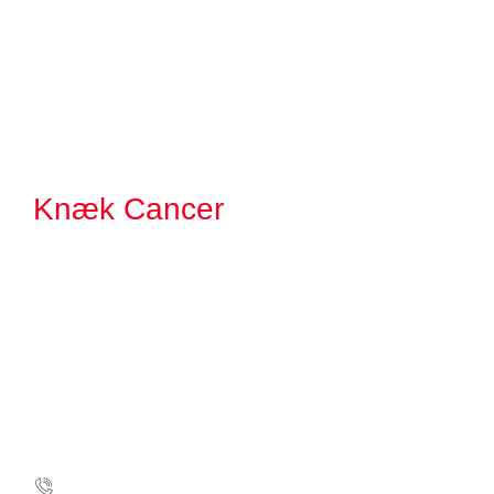
Knæk Cancer
- et samarbejde mellem TV 2 og Kræftens Bekæmpelse
TV 2 Danmark - Rugaardsvej 25, 5100 Odense Kræftens
Bekæmpelse - Strandboulevarden 49, 2100 København Ø
Kontakt Knæk Cancer
Privat
35 25 75 40