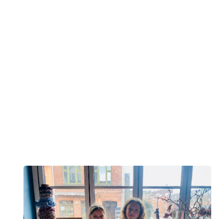
Bilka Hillerød
Sparkling Tea
Hillerød Vinkompagni
Eliza Chokolade
Fotograf Nicolai Hegelund
Pico Pizza