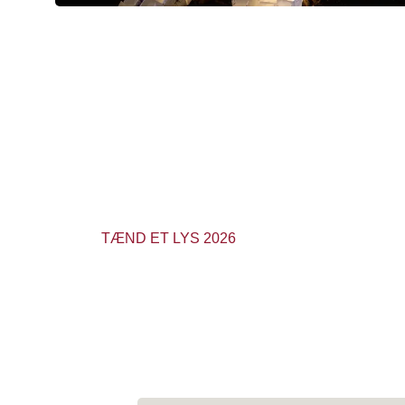
Om Knæk Cancer 
ET LYS
TÆND ET LYS er en smuk lysceremoni, hvor vi s
til dem, der er ramt af kræft, og mindes dem, vi har 
Lysceremonierne afholdes i uge 43 af lokale Stafet F
rundt om i landet som en del af Knæk Cancer.
TÆND ET LYS 2026