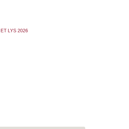
de Knæk Cancer - TÆND ET LYS ceremoni, hvor
viser støtte til dem, der er berørt af kræft, og
, vi har mistet.
ET LYS 2026