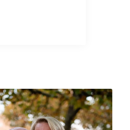
ed for at deltage i en lysceremoni, kan du
nline og tænde et lys selv.
deltage i en lysceremoni, kan du skrive en
ys selv.