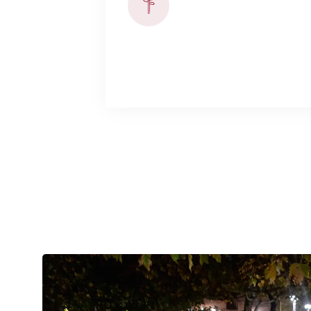
Hvert år i uge 43 kan du tage d
Knæk Cancer - TÆND ET LYS cer
steder i landet. Læs mere om l
Hvert år i uge 43 kan du tage del i en 
- TÆND ET LYS ceremoni. Det foregår fler
mere om lysceremonierne.