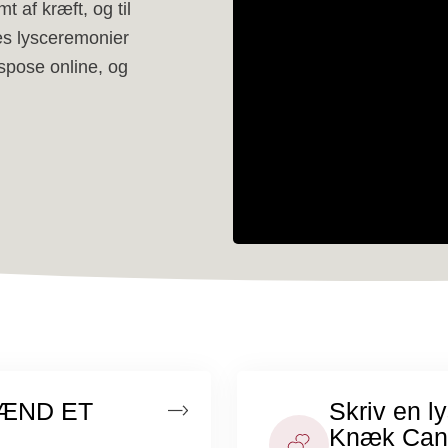
t af kræft, og til
es lysceremonier
spose online, og
TÆND ET
Skriv en l
Knæk Can