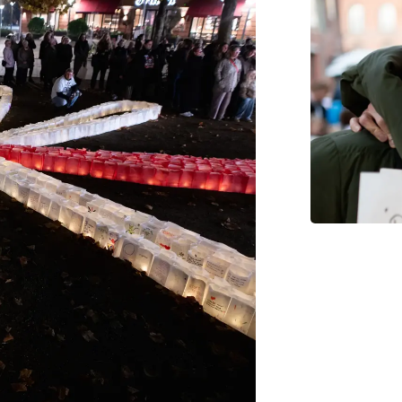
Del
Can
LYS
Du kan so