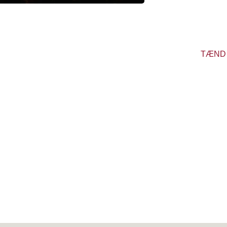
nærværen
vi sammen 
- TÆND
mindes dem
TÆND 
ammen sender tanker
mistet.
or Livet-frivillige