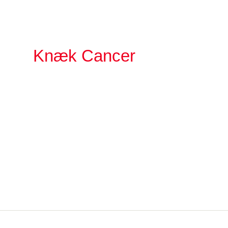
Knæk Cancer
- et samarbejde mellem TV 2 og Kræftens
Bekæmpelse
TV 2 Danmark - Rugaardsvej 25, 5100 Odense
Kræftens Bekæmpelse - Strandboulevarden 49, 2100
København Ø
Persondata og privatlivsp