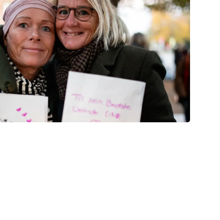
tag i en Knæk
cer – TÆND ET
-ceremoni i uge 43
m Line og Anette deltage i en smuk og