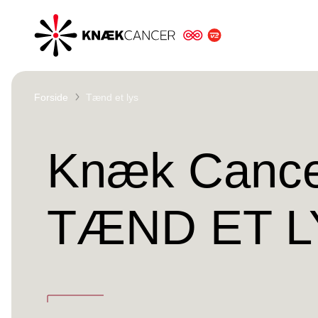
Knæk
Cancer
Forside
Tænd et lys
Knæk Cance
TÆND ET L