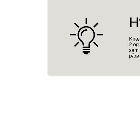
H
Knæk
2 og
samle
pårø