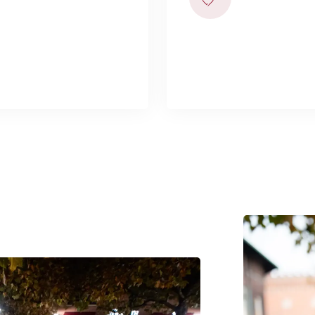
el i en smuk og rørende
Har du ikke muligh
emoni. Det foregår flere
skrive en lyspose o
ysceremonierne.
Har du ikke mulighed for at 
smuk og rørende Knæk Cancer
lyspose online og tænde et l
e steder i landet. Læs