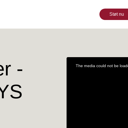
Støt nu
r -
YS