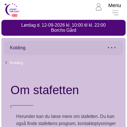
Menu
Til
Stafet
for
Lørdag d. 12-09-2026 kl. 10:00 til kl. 22:00
livet
Stafet
Borchs Gård
for
forside
livet,
Kolding
Kolding
Kolding
Om stafetten
Herunder kan du læse mere om stafetten. Du kan
også finde stafettens program, kontaktoplysninger