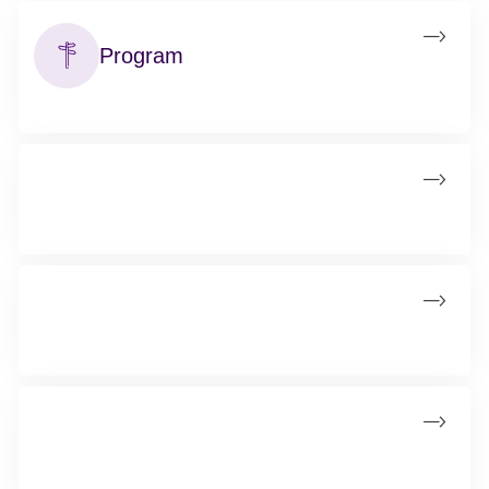
Program
Se programmet for stafetten her
Kontakt
Find kontaktoplysninger på din lokale stafet.
Samarbejdspartnere
Se virksomheder, der sponserer stafetten.
Donationer til stafetten
Se virksomheder, der har støttet stafetten med et kontant
beløb via hjemmesiden.