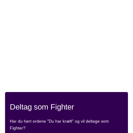
Et hold består typisk af 10-20 personer - mere eller
mindre kan også gøre det.
Saml ind ved f.eks. at sælge lysposer eller finde
sponsorer.
Hvis du ønsker at oprette et hold, skal du gå til
holdlisten
.
Tilmeld dig som deltager
Læs mere om at være deltager
Deltag som Fighter
Har du hørt ordene "Du har kræft" og vil deltage som
Fighter?