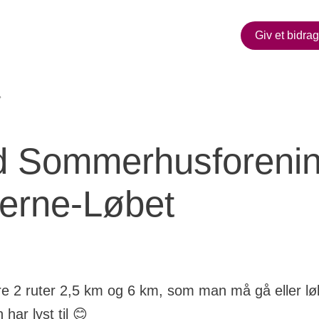
Giv et bidrag
Trend Sommerhusforening
d Sommerhusforenin
terne-Løbet
re 2 ruter 2,5 km og 6 km, som man må gå eller lø
har lyst til 😊