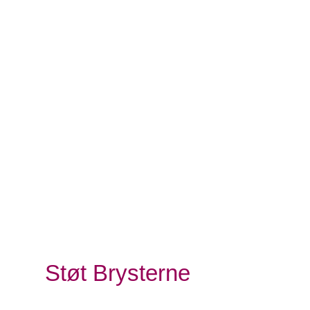
Nordjylland
Mo
Støt Brysterne
Kræftens Bekæmpelse