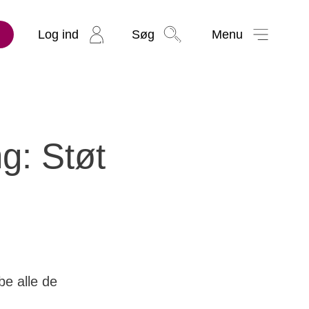
Log ind
Søg
Menu
g: Støt
be alle de