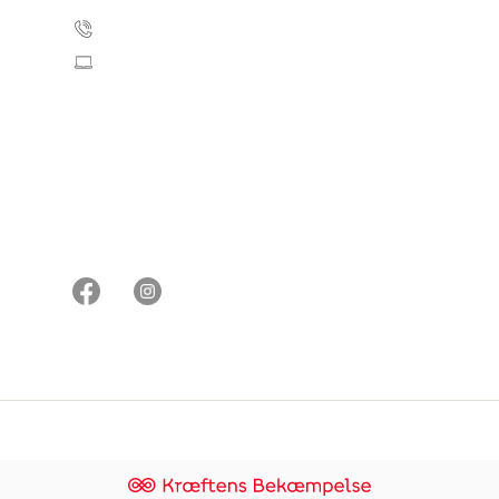
35 25 35 11
stoetbrysterne@cancer.dk
tik
Brugerbetingelser og etiske retningslinjer
Whistleblowerordning