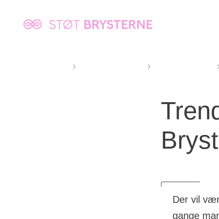
Kræftens
Bekæmpelse
Støt Brysterne
Støt Brysterne-løbet
Find en fællesstart
Tren
Brys
Der vil væ
gange man 