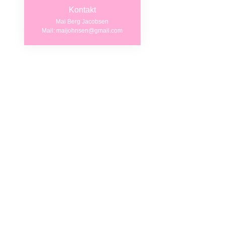
Brystkræft kan
Kontakt
eller på arbejd
Mai Berg Jacobsen
Mail: maijohnsen@gmail.com
Vi håber derfor
Lyserødt “støt
rute. Start og
Der vil ikke v
Tilmelding geby
Der vil være lid
Overskuddet fra
brysterne kam
Tilmelding se
Facebook beg