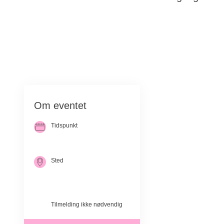
Køb billet til S
Om eventet
VIGTIGT: Husk
Tidspunkt
06. sep. 2026
kl. 10.45-17.00
Vi arrangerer fo
om at samle en
Sted
Trend Sommerhusforening
Agathesvej 27
I år vil vi ger
9670 Løgstør
diagnosen brys
Tilmelding ikke nødvendig