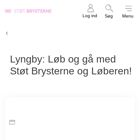
Kræftens
Log ind
Søg
Menu
Bekæmpelse
Find en fællesstart
Lyngby: Løb og gå med
Støt Brysterne og Løberen!
Om eventet
Tidspunkt
06. sep. 2026
kl. 09.00-11.00