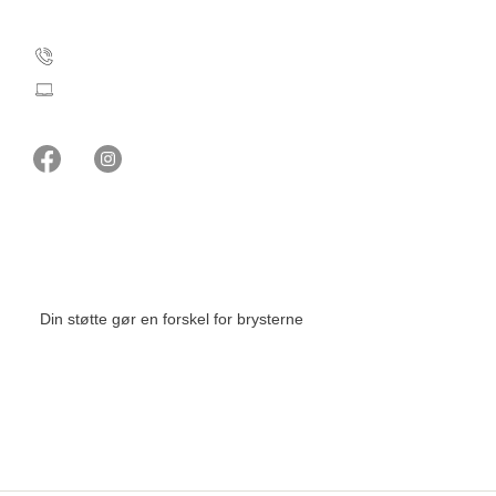
Kontakt Støt Brysterne
35 25 35 11
stoetbrysterne@cancer.dk
Når vi står sammen, kan det mærkes
Din støtte gør en forskel for brysterne
Støt nu