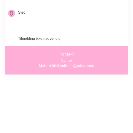
kl. 10.00-16.00
Sted
Valby
Lykkebovej 17V
2500 Valby
Tilmelding ikke nødvendig
Kontakt
Sanne
Mail: strikkefabrikken@yahoo.com