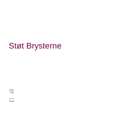
Støt Brysterne
Kræftens Bekæmpelse
Strandboulevarden 49
2100 København Ø
Tlf.: 35 25 75 00
stoetbrysterne@cancer.dk
CVR: 55629013
EAN-numre