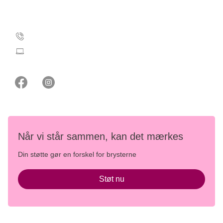
Kontakt Støt Brysterne
35 25 35 11
stoetbrysterne@cancer.dk
Når vi står sammen, kan det mærkes
Din støtte gør en forskel for brysterne
Støt nu