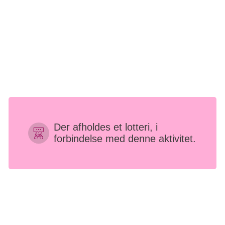
Et åbent med krea kafe og kager, kaffe og bobler.
Der afholdes et lotteri, i
forbindelse med denne aktivitet.
København og omegn
Samvær og fællesskab