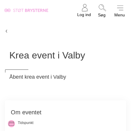
Kræftens
Log ind
Søg
Menu
Bekæmpelse
Aktivitetsliste
Krea event i Valby
Åbent krea event i Valby
Om eventet
Tidspunkt
03. okt. 2026