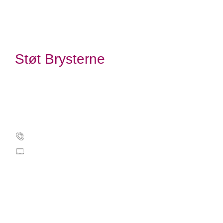
Støt Brysterne
Kræftens Bekæmpelse
Strandboulevarden 49
2100 København Ø
Tlf.: 35 25 75 00
stoetbrysterne@cancer.dk
CVR: 55629013
EAN-numre
Kontakt Støt Brysterne