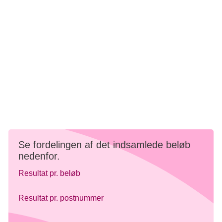
4.808.006 kr. blev der indsamlet til brystkræftsagen på
Lyserød Lørdag 2025.
Et stort TAK til alle frivillige, foreninger og virksomheder,
der støttede op om brystkræftsagen.
Når vi står sammen om brystkræft, kan det mærkes.
Se fordelingen af det indsamlede beløb
nedenfor.
Resultat pr. beløb
Resultat pr. postnummer