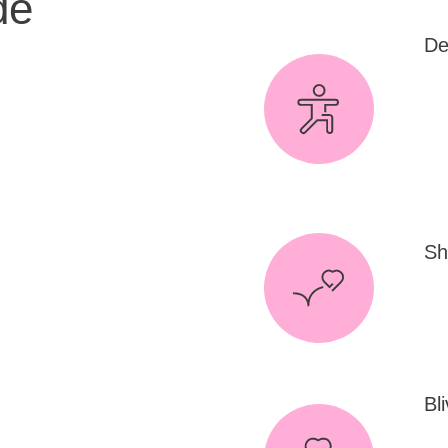
de
De
n forskel på, og
Vær
ins
r du bidrager til
ar
at finansiere
eks
Mot
 og støtte til
bil
ft. Her er nogle af
for
 Uanset hvordan
 til at gøre en
es når vi står
Sh
Køb
vor
del
Stø
Bli
Bru
at 