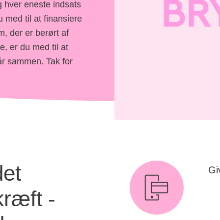
g hver eneste indsats
u med til at finansiere
m, der er berørt af
, er du med til at
år sammen. Tak for
det
Gi
En 
stø
ræft -
har
sto