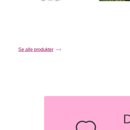
Støt Brysterne Sløjfe
Bella Ball
armbånd sølv 20 cm
Brysterne
299,00
299,00
Se alle produkter
D