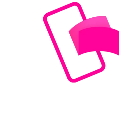
Støt via MobilePay
Send et valgfrit beløb til 96 64 68 og støt
brystkræftsagen.