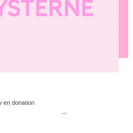
v en donation
direkte økonomisk
tte i den størrelse, du
 mulighed for, gør en
r forskel