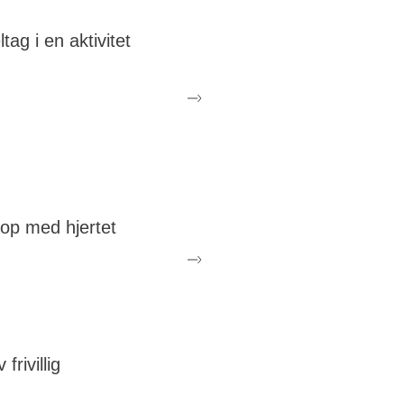
ltag i en aktivitet
 med til vores
pirerende
rangementer som
empelvis Brysternes
ionsdag, hvor din
letpris går til det gode
mål
op med hjertet
 lækre produkter i
es webshop, hvor en
 af salget går direkte til
t Brysterne
v frivillig
g din tid og energi til
hjælpe på fx Lyserød