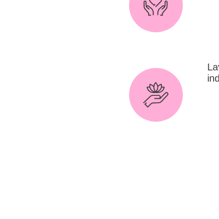
Lør
ska
op
ind
La
in
Sta
ind
ven
kol
bry