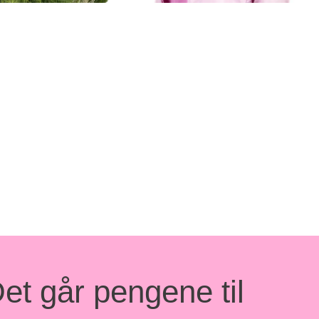
ou x Støt
Støt Brysterne
 taske
træningsjakke Lipati
250,00
et går pengene til