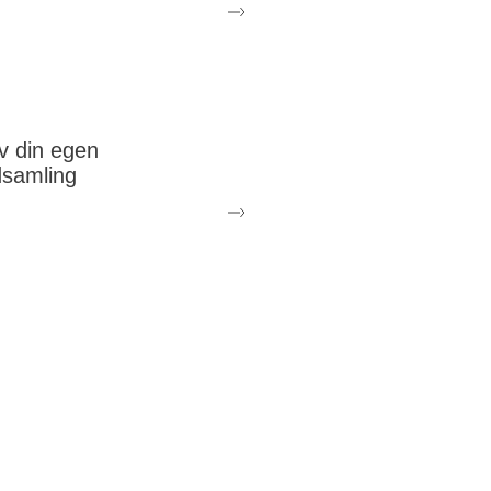
dag og vær med til at
be større
mærksomhed og
samle midler
v din egen
dsamling
rt din egen digitale
samling og engagér
ner, familie og
legaer i
stkræftsagen