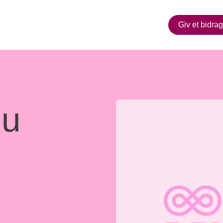
Giv et bidrag
du