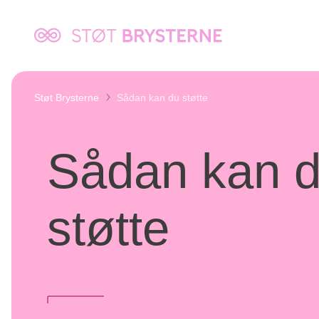
Kræftens
Bekæmpelse
Støt Brysterne
Sådan kan du støtte
Sådan kan 
støtte