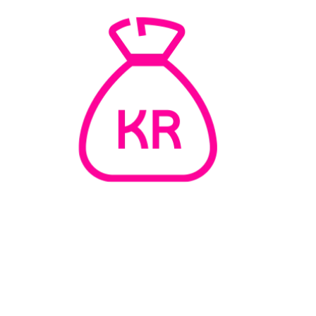
Støt med betalingskort
Med din støtte kan vi arbejde med forskning i og
forebyggelse af brystkræft, samt rådgive
brystkræftramte kvinder og deres pårørende.