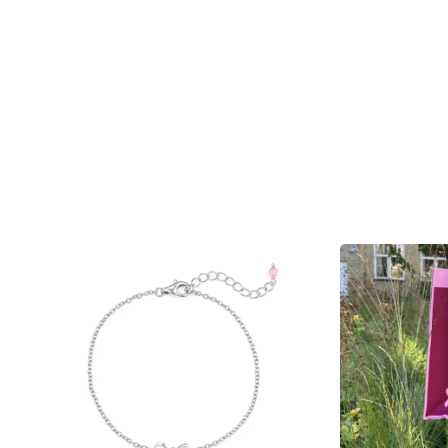
Køb og Støt Brysterne