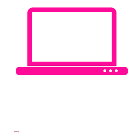
Støt en indsamling
Støt en personlig indsamling, og gør en forskel for folk
berørt af brystkræft.