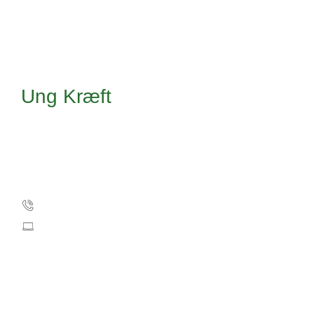
Ung Kræft
Kræftens Bekæmpelse
Strandboulevarden 49
2100 København Ø
3525 7500
info@cancer.dk
CVR: 55629013
EAN numre