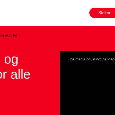
Støt nu
og aktivitet
- og
r alle