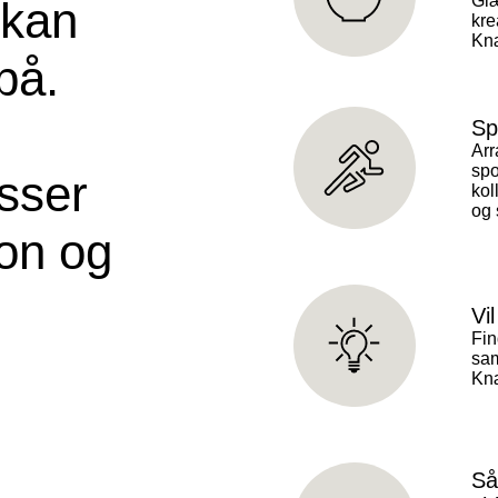
Gl
 kan
krea
Kn
på.
Sp
Arr
spo
sser
kol
og 
ion og
Vi
Fin
sam
Kn
Så