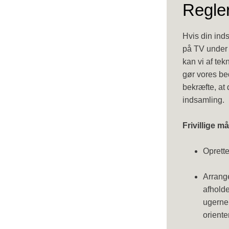
Regler 
Hvis din inds
på TV under 
kan vi af te
gør vores be
bekræfte, at 
indsamling.
Frivillige m
Oprett
Arrang
afholde
ugerne 
orient