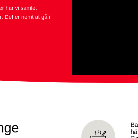
r har vi samlet
r. Det er nemt at gå i
.
nge
Ba
hå