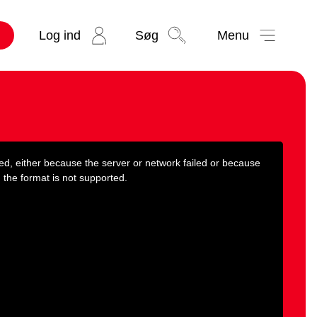
Log ind
Søg
Menu