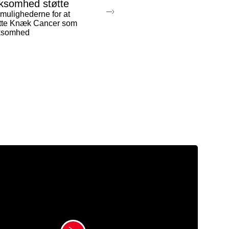
rksomhed støtte
mulighederne for at
tte Knæk Cancer som
rksomhed