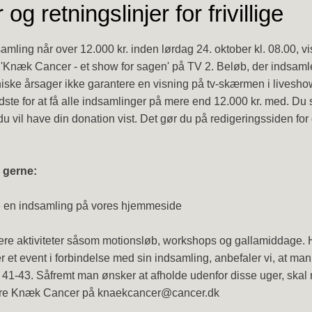
og retningslinjer for frivillige
amling når over 12.000 kr. inden lørdag 24. oktober kl. 08.00, v
'Knæk Cancer - et show for sagen' på TV 2. Beløb, der indsaml
kniske årsager ikke garantere en visning på tv-skærmen i livesho
dste for at få alle indsamlinger på mere end 12.000 kr. med. Du 
du vil have din donation vist. Det gør du på redigeringssiden for
å gerne:
e en indsamling på vores
hjemmeside
ere aktiviteter såsom motionsløb, workshops og gallamiddage.
r et event i forbindelse med sin indsamling, anbefaler vi, at man
41-43. Såfremt man ønsker at afholde udenfor disse uger, skal
ere Knæk Cancer på
knaekcancer@cancer.dk