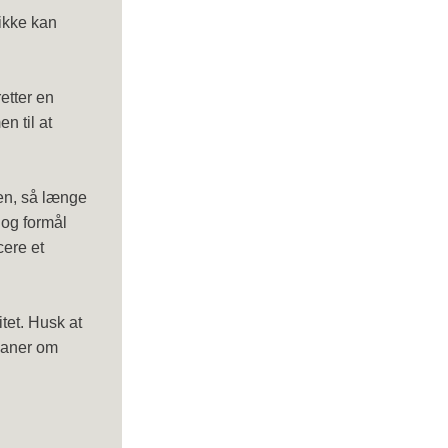
ikke kan
etter en
n til at
ten, så længe
 og formål
cere et
tet. Husk at
planer om