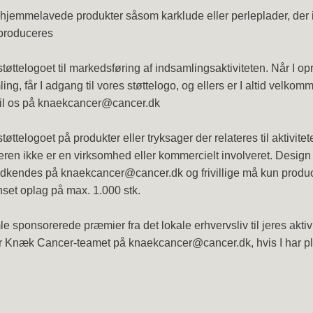
hjemmelavede produkter såsom karklude eller perleplader, der 
roduceres
tøttelogoet til markedsføring af indsamlingsaktiviteten. Når I opr
ing, får I adgang til vores støttelogo, og ellers er I altid velkomme
til os på
knaekcancer@cancer.dk
tøttelogoet på produkter eller tryksager der relateres til aktivite
ren ikke er en virksomhed eller kommercielt involveret. Design
odkendes på
knaekcancer@cancer.dk
og frivillige må kun produ
set oplag på max. 1.000 stk.
e sponsorerede præmier fra det lokale erhvervsliv til jeres aktivi
er Knæk Cancer-teamet på
knaekcancer@cancer.dk
, hvis I har 