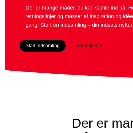
Der er mange måder, du kan samle ind på. He
retningslinjer og masser af inspiration og idée
gang. Start en indsamling – din indsats nytter
Start indsamling
Retningslinjer
Der er ma