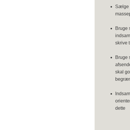
Sælge 
massep
Bruge s
indsaml
skrive 
Bruge s
afsende
skal g
begræn
Indsaml
orient
dette