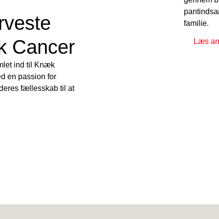
pantindsa
rveste
familie.
æk Cancer
Læs and
let ind til Knæk
d en passion for
deres fællesskab til at