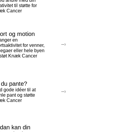
æd andre med din
tivitet til støtte for
æk Cancer
ort og motion
anger en
rtsaktivitet for venner,
legaer eller hele byen
støt Knæk Cancer
l du pante?
d gode idéer til at
le pant og støtte
æk Cancer
dan kan din