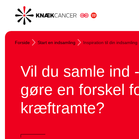
Knæk
Cancer
Forside
Start en indsamling
Inspiration til din indsamling 
Vil du samle ind 
gøre en forskel fo
kræftramte?