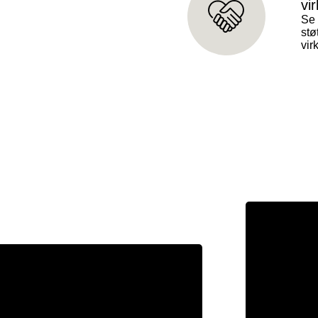
vi
Se 
stø
vi