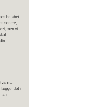
ises beløbet
es senere,
wet, men vi
skal
 din
 Hvis man
 lægger det i
 man