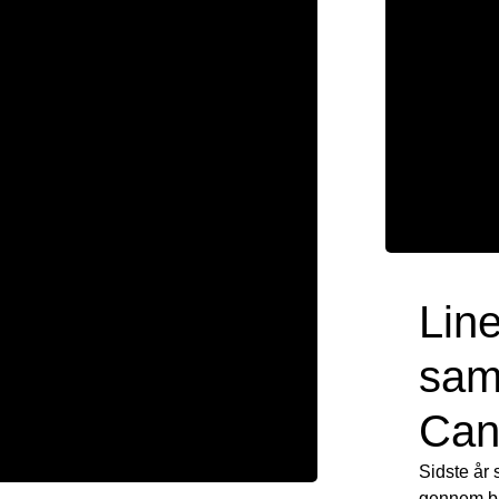
Lin
sam
Can
Sidste år
gennem bl