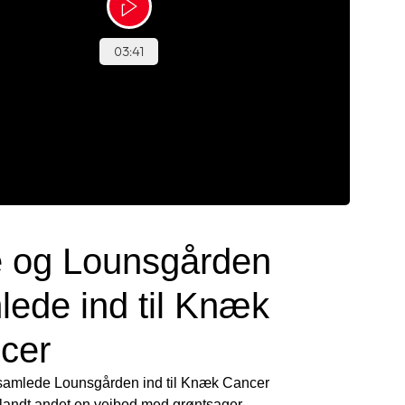
e og Lounsgården
lede ind til Knæk
cer
 samlede Lounsgården ind til Knæk Cancer
andt andet en vejbod med grøntsager,