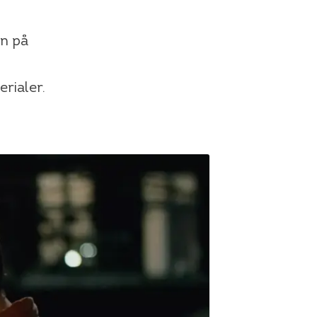
en på
rialer.