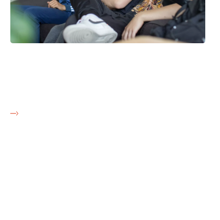
Undervisning
Disse PowerPoints kan bruges i undervisningen om
nikotin og afhængighed.