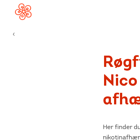
Forside
Røgf
Nico
afhæ
Her finder d
nikotinafhæn