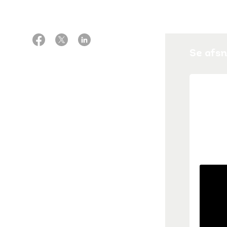
Se afsn
Afs
Når ma
flytte,
sig i h