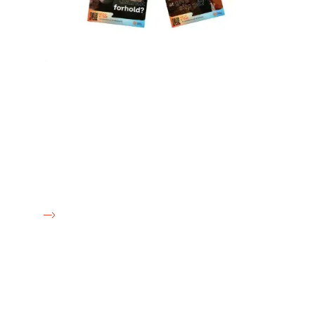
Plakater og postkort
Brug plakater og postkost til at sætte fokus på
miniserien og nikotinafhængighed. Plakater og
postkost må ikke benyttes efter den 24/9-26. For
yderligere spørgsmål om rettigheder:
kontakt@roegfrifremtid.dk