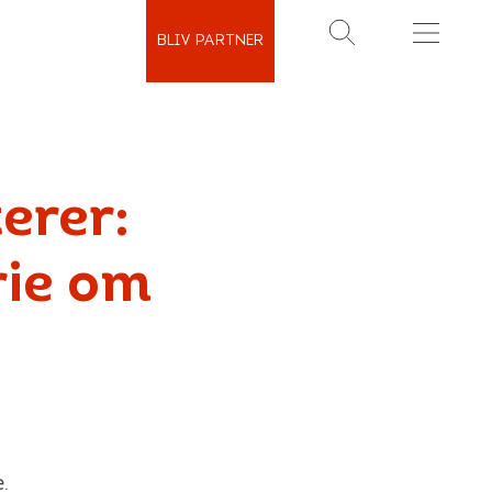
BLIV PARTNER
SØG
MENU
erer:
rie om
.