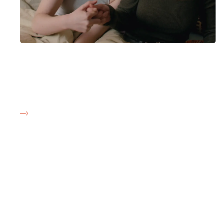
Oplysningsark om nikotinafhængighed
I dette ark finder du information om nikotin, og
hvordan det påvirker kroppen. Særligt hos unge.