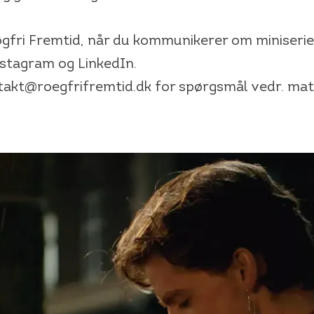
gfri Fremtid, når du kommunikerer om miniseri
stagram og LinkedIn.
akt@roegfrifremtid.dk for spørgsmål vedr. mate