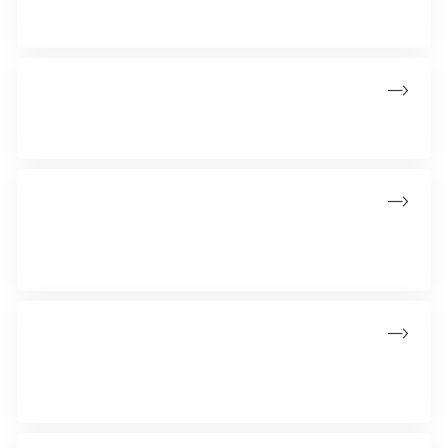
vi tænker os om, når vi er i solen.
Tag de 3 solråd med på rejsen
Husk at pakke de 3 solråd med på rejsen
Hudtype og uv
Din hudtype har stor indflydelse på, hvor meget sol du kan
tåle uden solbeskyttelse.
Den lokale soluge
Den lokale soluge handler om at give børn i landets
børnehaver en mere solsikker hverdag.