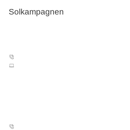
Solkampagnen
Kræftens Bekæmpelse
Strandboulevarden 49
2100 København Ø
Tlf.: 35 25 75 00
info@cancer.dk
CVR: 55629013
EAN-numre
Pressekontakt
Christine Lind Tybring
26 84 44 46