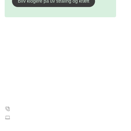
Bliv klogere på uv stråling og kræft
Kræftens Bekæmpelse
Strandboulevarden 49
2100 København Ø
35 25 75 00
Skriv til os