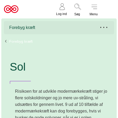
Støt nu
Til
Log ind
Søg
Menu
cancer.dk
Forebyg kræft
Forebyg kræft
Sol
Risikoen for at udvikle modermærkekræft stiger jo
flere solskoldninger og jo mere uv-stråling, vi
udsættes for gennem livet. 9 ud af 10 tilfælde af
modermærkekræft kan dog forebygges, hvis vi
husker de gode solvaner, når vi er i solen.