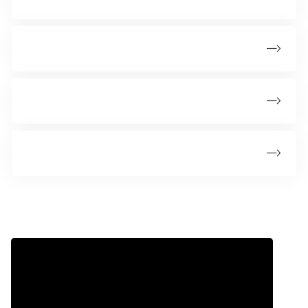
Sådan beskytter du bedst din hud
Vil du være frivillig på solområdet
Fakta og forskning på solområdet