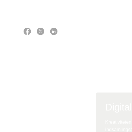
Anne Skou Song
Lyserød Lørdag 
efter år bærer
Læs med her, hv
Digita
Kreativitete
indsamlingsak