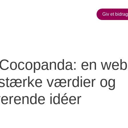
Giv et bidrag
ocopanda
Cocopanda: en we
stærke værdier og
rerende idéer