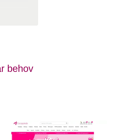
g:
ar behov
 i
abe