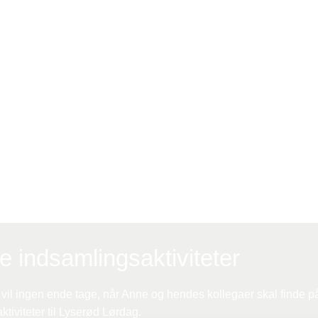
e og hendes kollegaer hos Cocopanda har været aktive
gennem flere år. Nu deler Anne ud af deres guldkorn til
 sig ad med at indsamle imponerende beløber til brystkræ
is du vil gøre dem kunsten efter.
le indsamlingsaktiviteter
n vil ingen ende tage, når Anne og hendes kollegaer skal finde p
tiviteter til Lyserød Lørdag.