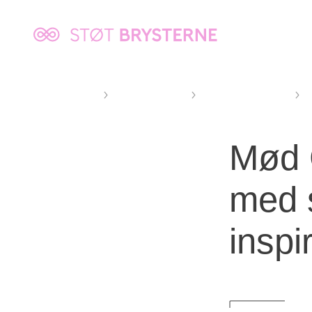
Kræftens
Bekæmpelse
Støt Brysterne
Lyserød Lørdag
Deltag som erhverv
C
Mød 
med 
inspi