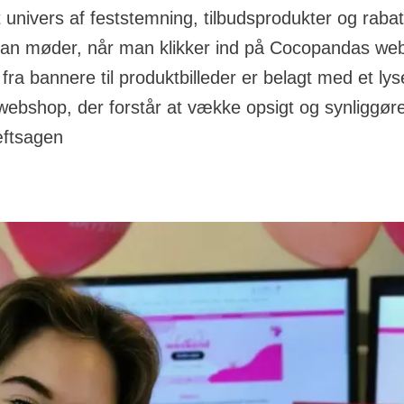
t univers af feststemning, tilbudsprodukter og raba
man møder, når man klikker ind på Cocopandas we
e fra bannere til produktbilleder er belagt med et ly
webshop, der forstår at vække opsigt og synliggøre
ræftsagen