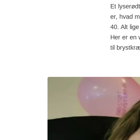
Et lyserød
er, hvad 
40. Alt lig
Her er en 
til brystk