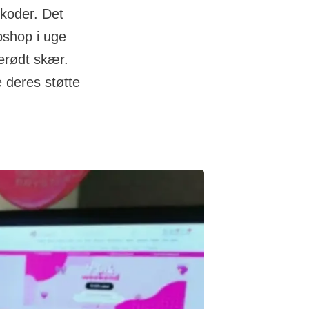
tkoder. Det
bshop i uge
serødt skær.
 deres støtte