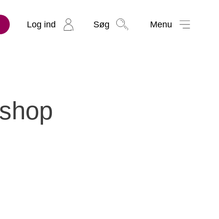
Log ind
Søg
Menu
bshop