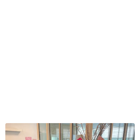
Når du tilmelder dig Lyserød Lørdag og laver en
indsamlingsaktivitet, modtager du et link til årets SoMe-
grafikker. Pakken indeholder lækkert lyserødt billede-
content målrettet dine Facebook, Instagram og LinkedIn-
kanaler. Skab det ultimative lyserøde univers med reels,
coverbilleder og in feed-opslag, som du frit kan
sammensætte på lige den måde, der passer ind i dit
univers.
SoMe-grafikkerne modtager du i din kvitteringsmail, når du
tilmelder dig årets Lyserød Lørdag. Tilmelding åbner 1.
maj 2026.
Grafikkerne må bruges i
uge 39 og 40.