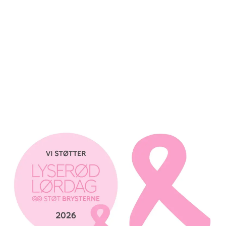
NB: Logoerne må ikke placeres på produkter og
emballage og må ikke benyttes til kommunikation og salg
via forhandlere.
Læs mere om brug af logoerne i logoguiden