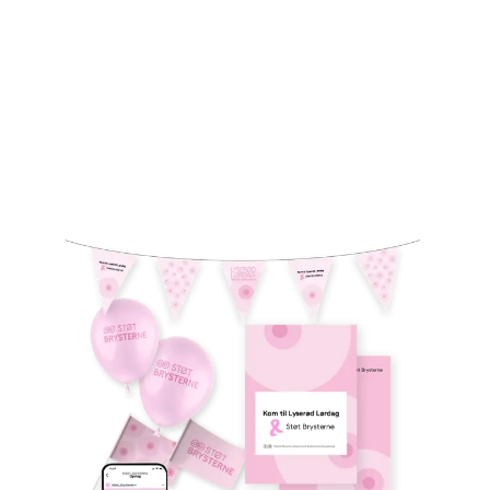
Når du køber oppyntning og andre materialer i
webshoppen, støtter du samtidig brystkræftsagen. Salg af
oppyntning starter 1. september.