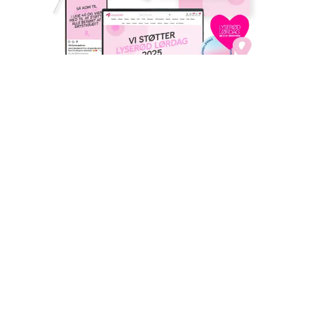
Lyserød Lørdags logoer
Når du tilmelder din virksomhed Lyserød Lørdag kan du:
benytte Lyserød Lørdags støttelogo og sløjfe til
kommunikation og markedsføring i
uge 39 og 40
benytte Lyserød Lørdags støttelogo og sløjfe til salg
og indsamlingsaktiviteter i
uge 40
bruge logoerne på udvalgte elementer og medier i
din markedsføring