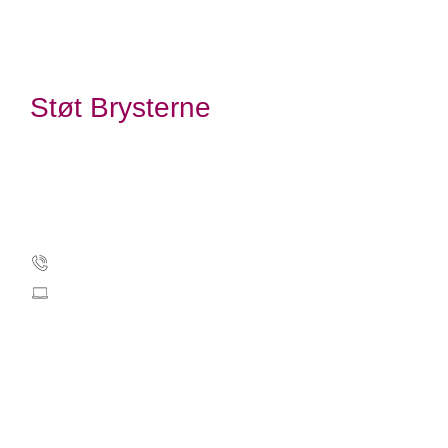
Støt Brysterne
Kræftens Bekæmpelse
Strandboulevarden 49
2100 København Ø
Tlf.: 35 25 75 00
stoetbrysterne@cancer.dk
CVR: 55629013
EAN-numre
Kontakt Støt Brysterne