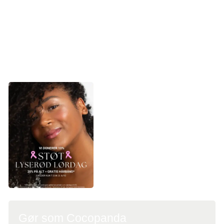
Lørdag af den simple årsag, at ”det er vigtigt at støtte den
gode sag”. I år kan de se frem til deres femte lyserøde
indsamling.
Læs mere og bliv inspireret af Sanzy Beauty
Gør som Cocopanda