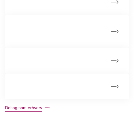
Bliv Lyserød Lørdag-partner
Deltag med jeres city- eller
handelsstandsforening
Deltag med din virksomhed
Oppyntningsmaterialer, grafikker og logoer
Deltag som erhverv