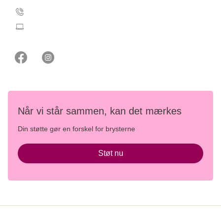
35 25 35 11
stoetbrysterne@cancer.dk
Når vi står sammen, kan det mærkes
Din støtte gør en forskel for brysterne
Støt nu
Persondata- og privatlivspolitik