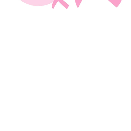
Bliv set på det lyserøde Danmarkskort
Din webshop kan blive set, når du er med til at
male Danmark lyserød!
På www.støtbrysterne.dk og www.lyserødlørdag.dk vises
alle de mange lyserøde aktiviteter, som afholdes i
forbindelse med Lyserød Lørdag. På den måde bliver din
virksomhed og indsamlingsaktivitet markedsført, og folk
har mulighed for at opdage og støtte op om din webshop.
Når du tilmelder dig Lyserød Lørdag, får du mulighed for at
din webshop bliver eksponeret på Danmarkskortet, som er
synligt i hele september og frem til Lyserød Lørdag.