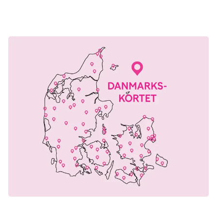
Vi glæder os til at have dig med til vores lyserøde fest!