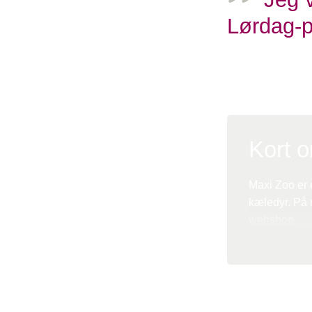
Lørdag-p
Tais Kraft, Team L
Kort 
Maxi Zoo er e
kæledyr. På 
webshop.