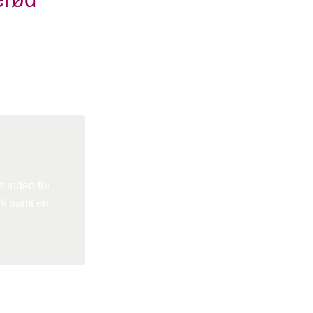
t inden for
rk samt en