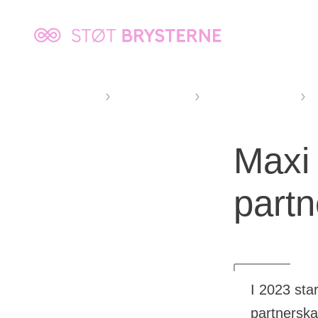
Kræftens
Bekæmpelse
Støt Brysterne
Lyserød Lørdag
Deltag som erhverv
M
Maxi
partn
I 2023 sta
partnerska