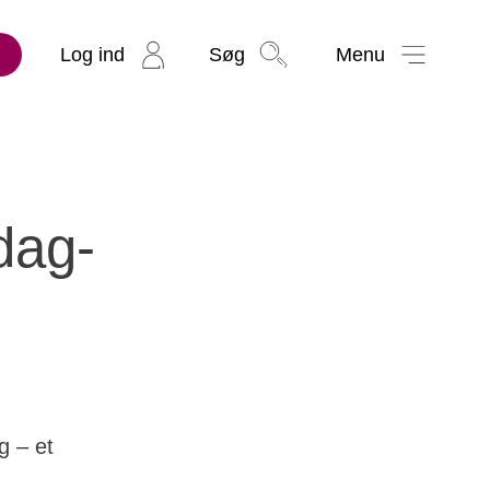
Log ind
Søg
Menu
dag-
g – et