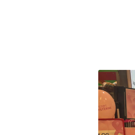
Lørdags hjemm
- Det var meget
troværdighed o
Tais Kraft, Te
Læs mere om M