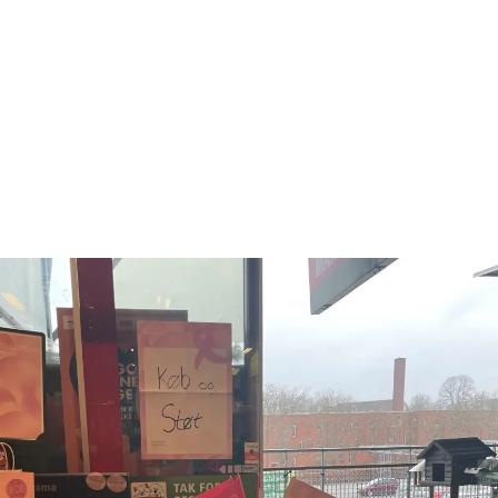
eside samt i nyhedsbreve.
 positivt at blive nævnt i Lyserød Lørdags netværk. Det
m Maxi Zoo, at vi arbejder sammen med så stærkt et bra
am Leader Marketing, Maxi Zoo.
axi Zoos deltagelse
HER