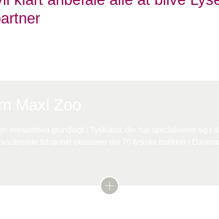
artner
eader Marketing
om Maxi Zoo
n virksomhed grundlagt i Tyskland, der har specialiseret sig i al
nuværende tidspunkt eksisterer der 70 fysiske butikker i Danma