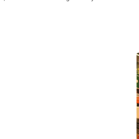
emt at gøre en forskel – og nemt er faktisk et
det handler om Maxi Zoos partnerskab.
d gør man sig jo naturligvis nogle overvejelser i
indgå partnerskaber. Man tænker på, hvad det kommer til
m det mon er for ressourcekrævende. Men der må jeg
e, at det er utrolig nemt at være Lyserød Lørdag-
 alt det, man har brug for, og det kører gnidningsfrit
ocessen, siger Tais Kraft, Team Leader Marketing,