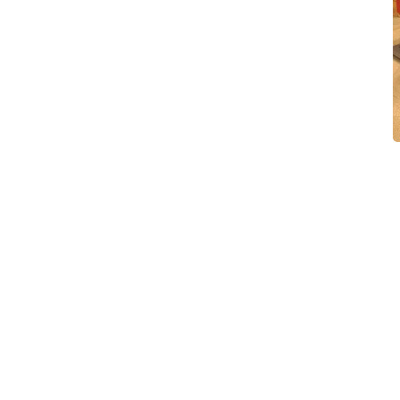
d partnerskab
mellem Lyserød Lørdag og Maxi Zoo blev taget godt imo
 kunder. Adspurgt fortæller Tais Kraft desuden, at han kl
at blive Lyserød Lørdag-partner. Det giver mulighed for
g sag på en god og anderledes måde. Der er altid sparrin
teamet, der arbejder hårdt for, at det skal være en god 
æftsagen. En anden fordel ved at indgå et partnerskab m
partneren nævnes på Støt Brysternes sociale medier, på 