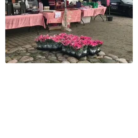
Henriette møder kæmpe opbakning fra alle i det lille, lokale
samfund.
Kæmpe opbakning fra lokalsamfundet
Henriette har fra starten været meget åben om sin sygdom
og delt sine tanker og oplevelser på både de sociale
medier og en blog. Det har været med til at skabe en åben
og ærlig dialog med hendes netværk, men også sparet
Henriette for at skulle fortælle den samme historie 20