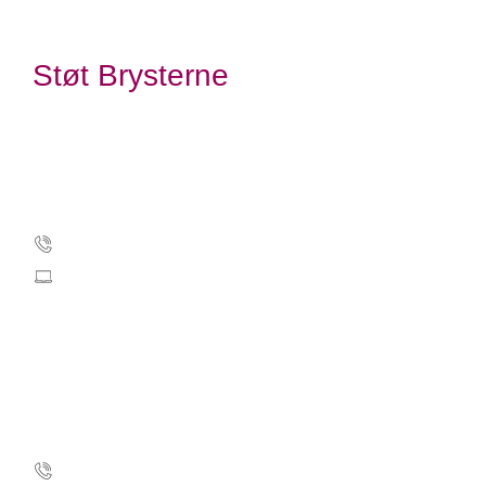
Støt Brysterne
Kræftens Bekæmpelse
Strandboulevarden 49
2100 København Ø
Tlf.: 35 25 75 00
stoetbrysterne@cancer.dk
CVR: 55629013
EAN-numre
Kontakt Støt Brysterne
35 25 35 11