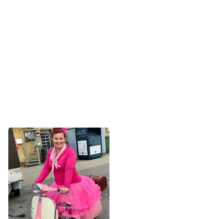
- Brug de lokale Facebook-grupper til at reklamere for dit
event og til at finde folk, som vil hjælpe på dagen eller
donere præmier. Måske nogen vil bage en kage eller
brygge kaffe. Du kan også bruge Krak eller Google Maps
til at finde lokale firmaer, som du måske ikke kender i
forvejen. Giv dem et kald og hør, om de kan hjælpe. Kun
fantasien sætter grænser for, hvad du kan finde på i den
gode sags tjeneste, siger Henriette.
Henriette er efterhånden en garvet
Lyserød Lørdag-arrangør. Men alle
kan være med, understreger Henriette