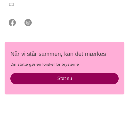
stoetbrysterne@cancer.dk
Når vi står sammen, kan det mærkes
Din støtte gør en forskel for brysterne
Støt nu
Persondata- og privatlivspolitik
Brugerbetingelser og etiske retningslinjer