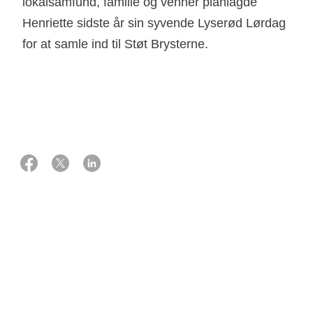
lokalsamfund, familie og venner planlagde
Henriette sidste år sin syvende Lyserød Lørdag
for at samle ind til Støt Brysterne.
16 august 2022
Af Rikke Brams
Henriette Løve var allerede i den tidlige sommer i fuld
gang med at udtænke nye ideer til sidste års Lyserød
Lørdag. Traditionen tro står hun for at planlægge den