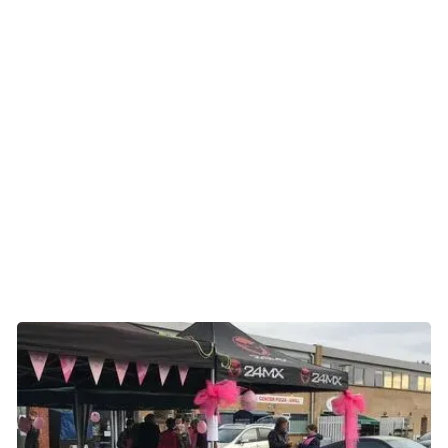
besluttet på at samle ind til Støt Brysterne for at give noget
igen og for at skabe håb for hende selv og andre i samme
situation.
- Jeg havde brug for at handle og føle, at jeg gjorde noget.
Vi kommer ikke videre med forskningen, hvis der ikke
kommer penge ind. Jeg er selv uhelbredelig syg og
risikerer, at der en dag ikke længere er noget på hylderne
til at holde min kræft i skak. At være med til at samle ind
giver mig håb om, at der bliver opfundet nye ting, siger
Henriette.