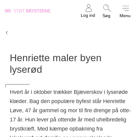
Kræftens
Log ind
Søg
Menu
Bekæmpelse
Lyserød Lørdag
Henriette maler byen
lyserød
Hvert år i oktober trækker Bjæverskov i lyserøde
klæder. Bag den populære byfest står Henriette
Løve, 47 år gammel og mor til fire drenge på otte-
17 år. Hun lever på ottende år med uhelbredelig
brystkræft. Med kæmpe opbakning fra