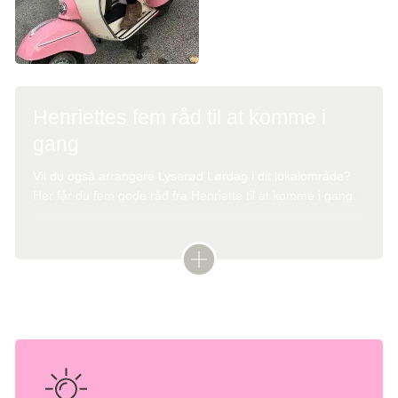
Henriettes fem råd til at komme i
gang
Vil du også arrangere Lyserød Lørdag i dit lokalområde?
Her får du fem gode råd fra Henriette til at komme i gang.
Start i det små. Hvor meget kan du overskue? Du
kan altid bygge mere på næste år.
Få hjælp hos dine nærmeste, som du kan regne
med.
Hiv fat i dit lokale netværk og dit lokalsamfund.