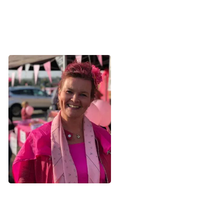
var en hård dom for den livsglade mor til fire drenge,
hvoraf de to yngste på daværende tidspunkt var helt små.
- Jeg havde brug for at handle og føle,
at jeg gjorde noget. Vi kommer ikke
videre med forskningen, hvis der ikke
kommer penge ind
Allerede året efter besluttede Henriette sig for at kaste sig
ud i at arrangere sin første Lyserød Lørdag. Hun var fast