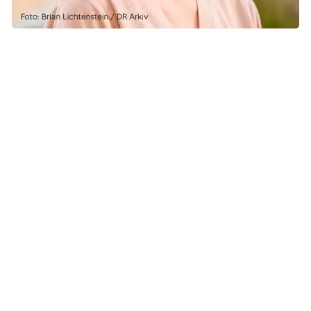
Den klub der samler mest ind total set, vinder et foredrag
med skønne Mette Overmark. Mette Overmark er kendt fra
Tv-programmet ”Gift ved Første Blik” hvor hun lukkede
danskerne helt ind i hendes liv. Mette fik selv konstateret
brystkræft i 2020.
Den klub, der samler mest ind pr. deltager, vinder en ekstra
præmiekasse til næsten års Pink Cup.
De to hovedpræmier kan ikke vindes af den samme klub.
Er det den samme klub, der har det højeste beløb i begge
kategorier, vinder klubben med det næsthøjeste
indsamlede beløb i kategorien ”pr. deltager”