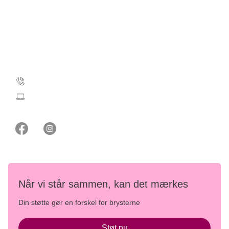
CVR: 55629013
EAN-numre
Kontakt Støt Brysterne
35 25 35 11
stoetbrysterne@cancer.dk
Når vi står sammen, kan det mærkes
Din støtte gør en forskel for brysterne
Støt nu