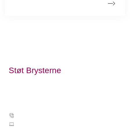
Flaguge
Støt Brysterne
Kræftens Bekæmpelse
Strandboulevarden 49
2100 København Ø
Tlf.: 35 25 75 00
stoetbrysterne@cancer.dk