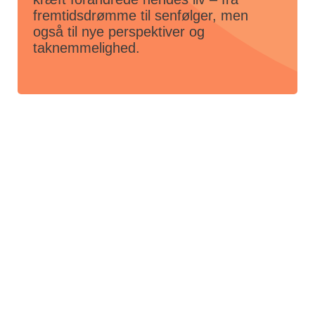
fremtidsdrømme til senfølger, men
også til nye perspektiver og
taknemmelighed.
Tekst:
Sofie Munk Gauger
Faglige inputs ('Kræft - og alt det, der følger med', kapitel 7: Til dig, der er
blevet kræftfri)
Niels Kroman, cheflæge, Kræftens Bekæmpelse
Laura Rosenvinge Kjersgaard, psykolog, rådgiver, Kræftens
Bekæmpelse
Maiken Hjerming, sygeplejerske, ungekoordinator, Rigshospitalet
Maria Aagesen, fysioterapeut, cand.scient.fys., ph.d. i
kræftrehabilitering for unge voksne
Repha.dk
REPHA, Videncenter for Rehabilitering og Palliation, Center for Kræft
og Sundhed, Københavns Kommune (2021). Tilbage på arbejde. Til
dig, der har, eller har haft, kræft og skal tilbage på arbejde. Folderen
findes på: sundhed.dk/info/arbejde