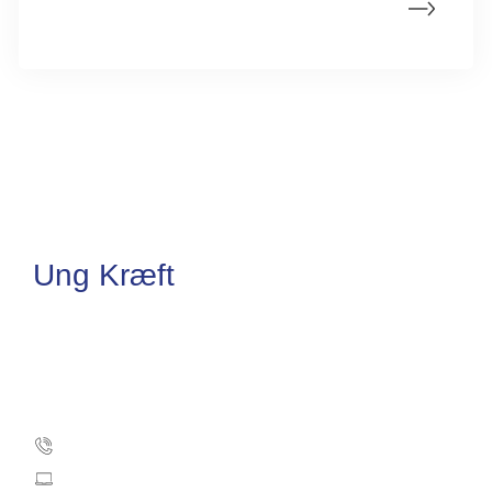
med
Ung Kræft
Kræftens Bekæmpelse
Strandboulevarden 49
2100 København Ø
3525 7500
info@cancer.dk