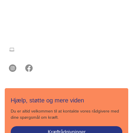
CVR: 55629013
EAN numre
Kontakt Ung Kræft
ungkraeft@cancer.dk
Hjælp, støtte og mere viden
Du er altid velkommen til at kontakte vores rådgivere med
dine spørgsmål om kræft.
Kræftrådgivninger