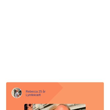
aktiviteter med fokus på senfølger.
Find den
individuel samtale om familieliv eller et gruppeforløb om
nærmeste kræftrådgivning.
håndtering af træthed – det varierer fra kommune til
kommune, hvad de præcis tilbyder.
Læs mere:
Senfølger og bivirkninger
Læs mere:
Tjek tilbuddene i din kommune her
Landsdækkende tilbyder REPHA, Videncenter for
Rehabilitering og palliation et særligt forløb for unge
mellem 18 og 39 år, der har eller har haft kræft.
Læs mere:
REPHAs tilbud til
unge
Rebecca 25 år
Lymfekræft