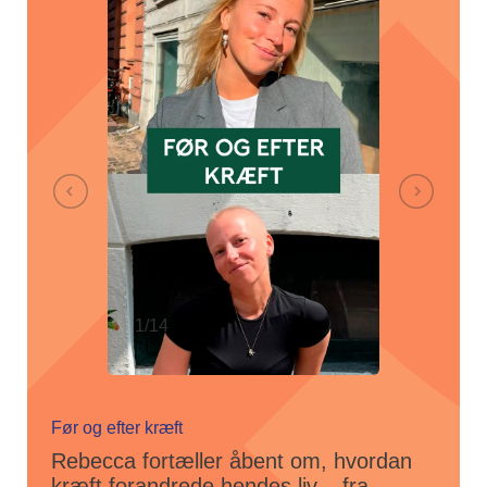
1/14
2/14
Før og efter kræft
Rebecca fortæller åbent om, hvordan
kræft forandrede hendes liv – fra