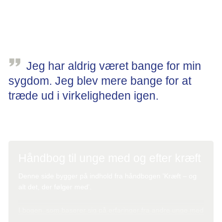
bare kan give slip på mig, fortæller en ung kvinde f.eks. om
at færdiggøre sin behandling for leukæmi.
Jeg har aldrig været bange for min
sygdom. Jeg blev mere bange for at
træde ud i virkeligheden igen.
Rosa, citat i 'Kræft og alt det, der følger med'
Håndbog til unge med og efter kræft
Denne side bygger på indhold fra håndbogen 'Kræft – og
alt det, der følger med'.
I bogen, som baserer sig på erfaringer fra andre unge med
kræft og er kvalificeret af fagpersoner, kan du læse om alt