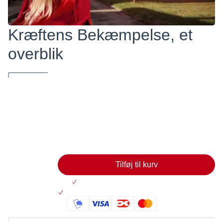
Kræftens Bekæmpelse, et
overblik
Pjecen 'Kræftens Bekæmpelse - et overblik' giver en kort
introduktion til kræftområdet og til Kræftens Bekæmpelse.
0,00
Læg i kurv
Tilføj til kurv
Altid 30 dages returret
På lager: Levering 2-5 hverdage