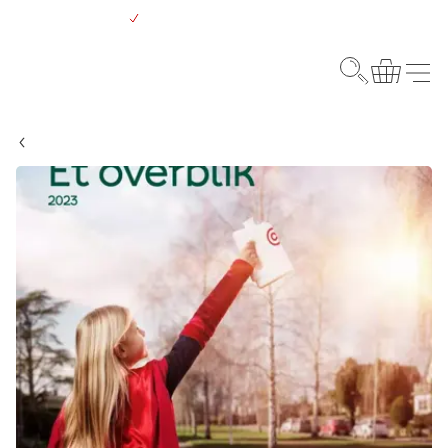
Gå
Gratis levering over 500 kr.
til
hovedindhold
Webshop
Søg
Kurv
Menu
Om Kræftens Bekæmpelse