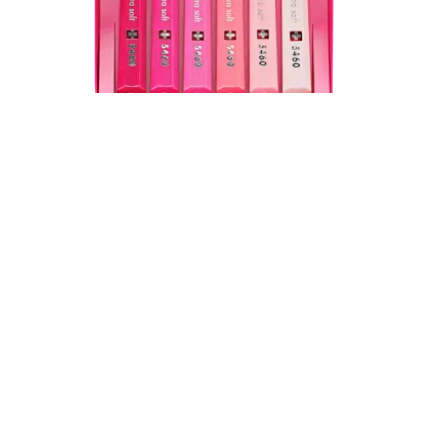
Pink Curaprox tandbørstesæt
350,00
Viser 5 ud af 150 produkter
Vis flere