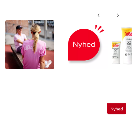
Støt et særligt formål
Nyheder
Solcreme
150 produkter
Nyhed