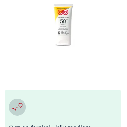
Sollotion to go SPF50. 50 ml.
49,95