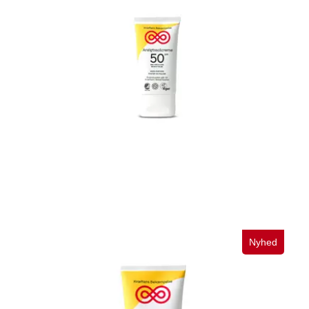
Ansigtssolcreme SPF50. 50 ml.
109,95
Nyhed