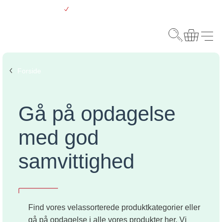
Gå
Gratis levering over 500 kr.
til
hovedindhold
Webshop
Søg
Kurv
Menu
Forside
Gå på opdagelse
med god
samvittighed
Find vores velassorterede produktkategorier eller
gå på opdagelse i alle vores produkter her. Vi