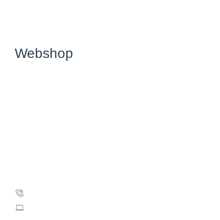
Webshop
Kræftens Bekæmpelse
Strandboulevarden 49
2100 København Ø
CVR: 55629013
EAN-numre
Kontakt webshoppen
35 25 71 00
webshop@cancer.dk