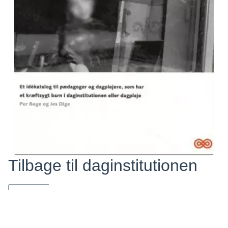
Tilbage til daginstitutionen
Et idékatalog til pædagoger og dagplejere, som har et
kræftsygt barn i daginstitution eller dagpleje.
Børnehaver, dagplejere og familier berørt af kræft, kan få
bogen gratis ved at sende en mail til: eland@cancer.dk