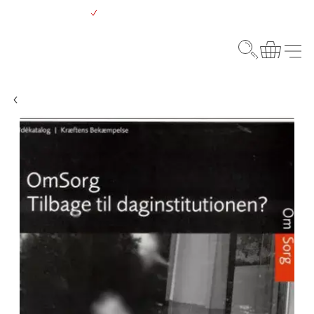
Gå
Gratis levering over 500 kr.
til
hovedindhold
Webshop
Søg
Kurv
Menu
Børn og kræft