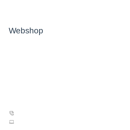
6072:
Små børns sorg
Webshop
Kræftens Bekæmpelse
Strandboulevarden 49
2100 København Ø
CVR: 55629013
EAN-numre
Kontakt webshoppen
35 25 71 00
webshop@cancer.dk