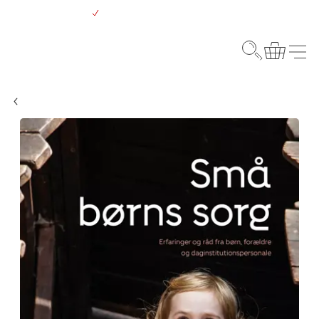
Gå
Gratis levering over 500 kr.
til
hovedindhold
Webshop
Søg
Kurv
Menu
Børn og sorg