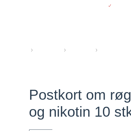
Gå
Gratis le
til
hovedindhold
Webshop
Forside
Infomaterialer
Undervisning
Unge, rygning og
Postkort om røg
og nikotin 10 st