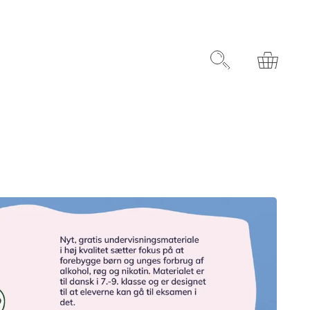
rydelsesret
Søg
Kurv
infomaterialer
Støt et særligt formål