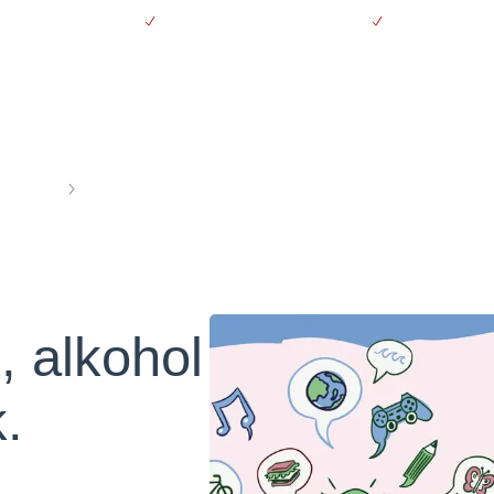
vering over 500 kr.
Støt kræftsagen ubeskåret
30 dages fort
Se produkter
Se 
 alkohol
Postkort om røg, alkohol og nikotin 10 stk.
, alkohol
k.