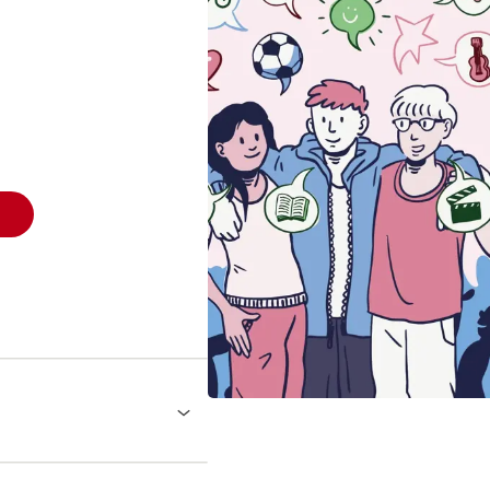
erialet ’Om alkohol, røg
rdage
ingsmaterialet ’Om