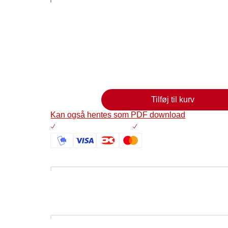
Postkort med information om undervisningsmat
og nikotin’.
0,00
Læg i kurv
Tilføj til kurv
Kan også hentes som PDF download
Altid 30 dages returret
På lager: Levering 2-5 hve
Beskrivelse
Postkort med information om undervisn