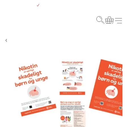
Gå
Gratis levering over 500 kr.
til
hovedindhold
Webshop
Søg
Kurv
Menu
Unge, rygning og alkohol