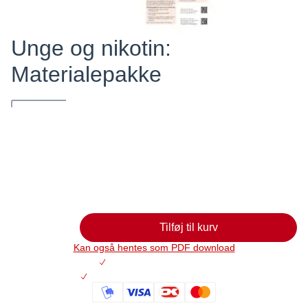
Unge og nikotin:
Materialepakke
Røgfri Fremtid har udviklet følgende materialer om unge og
nikotin, som her kan bestilles
0,00
Læg i kurv
Tilføj til kurv
Kan også hentes som PDF download
Altid 30 dages returret
På lager: Levering 2-5 hverdage