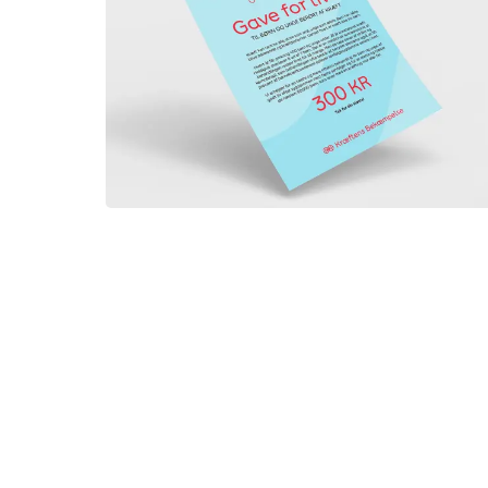
Gave for livet - Børn, unge og kræft
- §8A
300,00