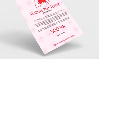
Gave for livet - Brystkræft - §8H
300,00