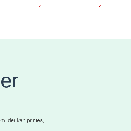
vering over 500 kr.
Støt kræftsagen ubeskåret
30 dages fort
Se produkter
Se 
er
m, der kan printes,