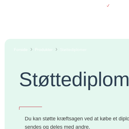
Gå
Gratis le
til
hovedindhold
Webshop
Forside
Produkter
Støttediplomer
Støttediplom
Du kan støtte kræftsagen ved at købe et diplo
sendes og deles med andre.