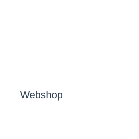
Webshop
Kræftens Bekæmpelse
Strandboulevarden 49
2100 København Ø