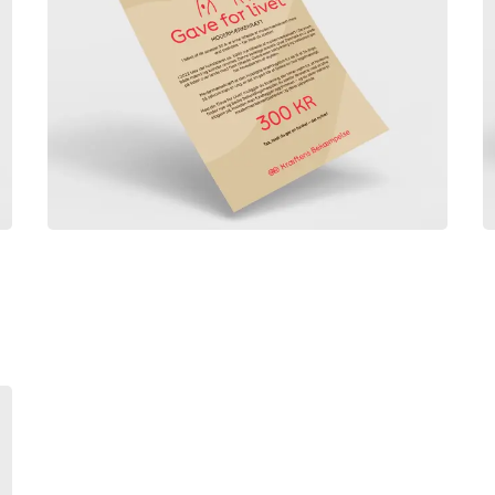
Gave for livet - Modermærkekræft
300,00