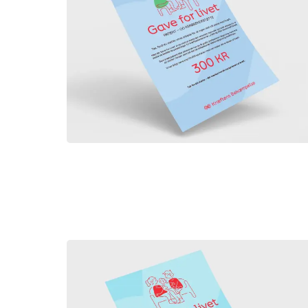
Gave for livet - Patientstøtte - §8A
300,00