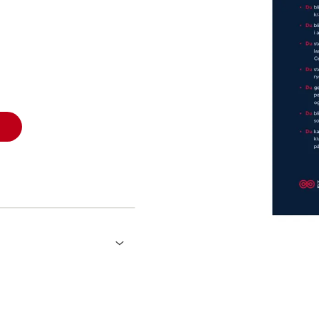
pelse medlemskab
rdage