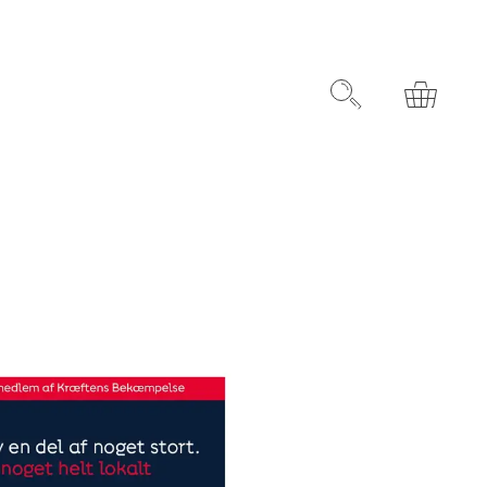
rydelsesret
Søg
Kurv
infomaterialer
Støt et særligt formål