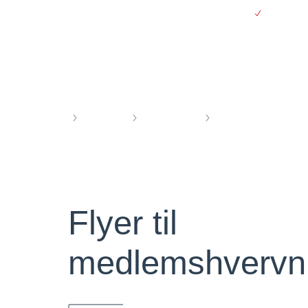
Gå
Gratis le
til
hovedindhold
Webshop
Forside
Produkter
Medlemskab
Flyer til medlemshve
Flyer til
medlemshvervn