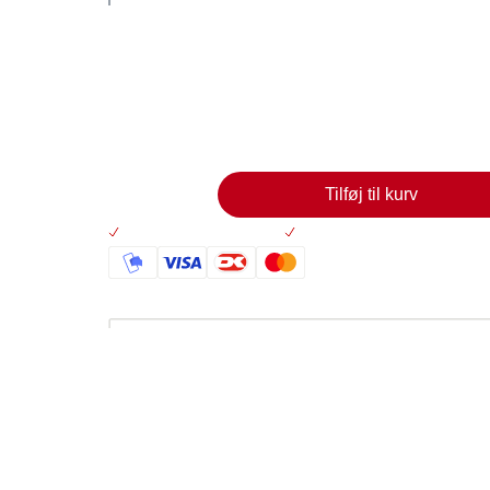
Flyer med information med Kræftens Bekæm
0,00
Læg i kurv
Tilføj til kurv
Altid 30 dages returret
På lager: Levering 2-5 hve
Specifikationer
Varenumre:
6502:
Flyer til medlemshvervning