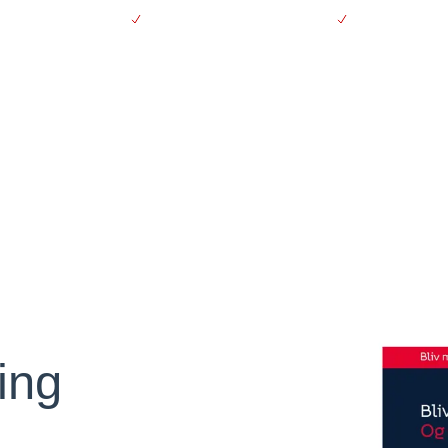
vering over 500 kr.
Støt kræftsagen ubeskåret
30 dages fort
Se produkter
Se 
rvning
ing