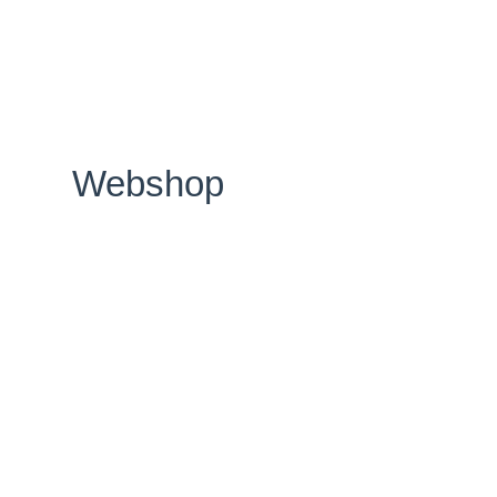
Webshop
Kræftens Bekæmpelse
Strandboulevarden 49
2100 København Ø
CVR: 55629013
EAN-numre