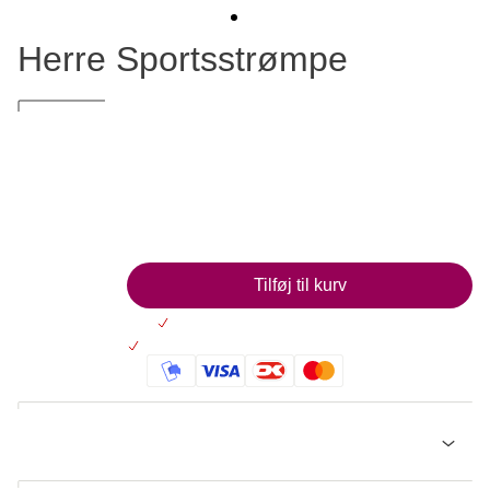
Herre Sportsstrømpe
Lækker herresportsstrømpe
40,00
Læg i kurv
Tilføj til kurv
Altid 30 dages returret
På lager: Levering 2-5 hverdage
Beskrivelse
Herrestrømpe i kraftig kvalitet med brystkræftsløjfen