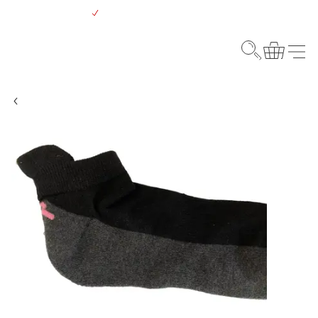
Gå
Gratis levering over 500 kr.
til
hovedindhold
Webshop
Søg
Kurv
Menu
Pink produkt