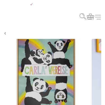
Gå
Gratis levering over 500 kr.
til
hovedindhold
Webshop
Søg
Kurv
Menu
Til børn