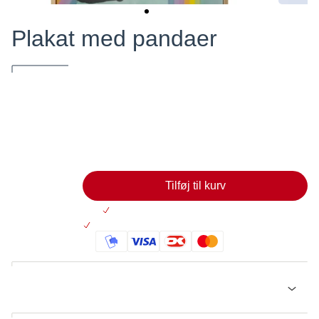
Plakat med pandaer
Skab din egen personlige plakat med de sødeste pandaer.
59,00
Læg i kurv
Tilføj til kurv
Altid 30 dages returret
På lager: Levering 2-5 hverdage
Beskrivelse
Skab din egen personlige plakat med de sødeste