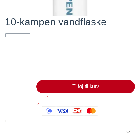
10-kampen vandflaske
En smart vandflaske lavet af BPA fri Tritan.
25,00
Læg i kurv
Tilføj til kurv
Altid 30 dages returret
På lager: Levering 2-5 hverdage
Beskrivelse