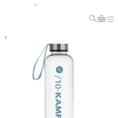
Gå
Gratis levering over 500 kr.
til
hovedindhold
Webshop
Søg
Kurv
Menu
Tøj og accessories