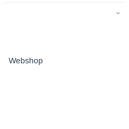
En smart vandflaske lavet af BPA fri Tritan.
Specifikationer
Vandflaskens materiale er stærkt og tåler også varme
Varenumre:
drikke.
5734:
10-kampen vandflaske
Husk at vaske flasken grundigt før brug.
Webshop
Vandflasken er fra 10-kampen i 2020.
Kræftens Bekæmpelse
Strandboulevarden 49
2100 København Ø
CVR: 55629013
EAN-numre