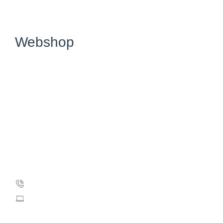
Webshop
Kræftens Bekæmpelse
Strandboulevarden 49
2100 København Ø
CVR: 55629013
EAN-numre
Kontakt webshoppen
35 25 71 00
webshop@cancer.dk