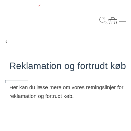
Gå
Gratis levering over 500 kr.
til
hovedindhold
Webshop
Søg
Kurv
Menu
Forside
Reklamation og fortrudt køb
Her kan du læse mere om vores retningslinjer for
reklamation og fortrudt køb.
30 dages fuld returret