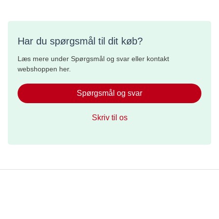
1 stk. Solpolitik
1 stk. Brev til institutionsleder
2 x Sollotion SPF30, 200 ml
Har du spørgsmål til dit køb?
Læs mere under Spørgsmål og svar eller kontakt
webshoppen her.
Spørgsmål og svar
Skriv til os
Whistleblowerordning
Brugerbetingelser og etiske regler
Persondata og privatlivspolitik