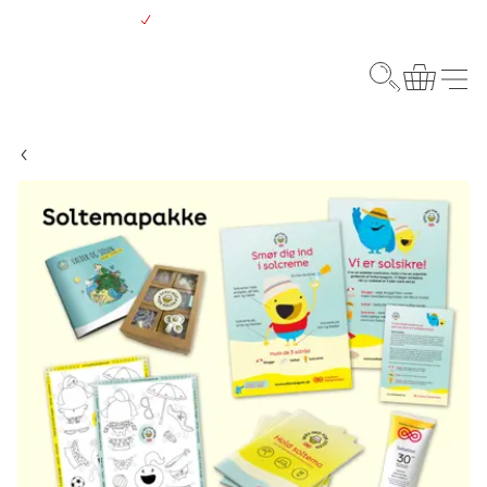
Gå
Gratis levering over 500 kr.
til
hovedindhold
Webshop
Søg
Kurv
Menu
Sol