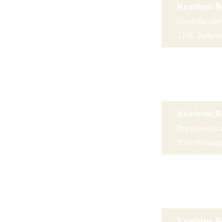
Kræftens B
Strandboule
2100 Køben
Kræftens B
Virum Torv
2830 Virum
Kræftens B
Prøvestensce
3000 Helsing
Kræftens B
Østergade 1
3400 Hillerød
Kræftens B