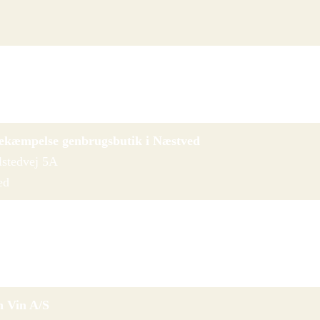
Faxe
10
ekæmpelse genbrugsbutik i Næstved
stedvej 5A
ed
n Vin A/S