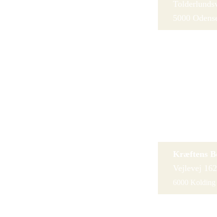
Tolderlunds
5000 Odens
Kræftens B
Bogensevej 
5270 Odens
Jylland
Kræftens B
Vejlevej 16
6000 Kolding
Martensens