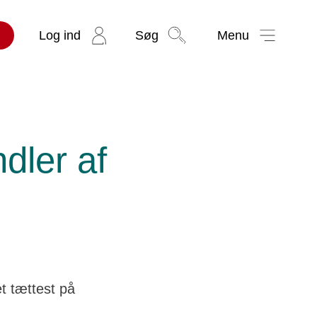
Log ind
Søg
Menu
dler af
t tættest på