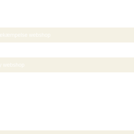
s
Bekæmpelse webshop
 Vin
y webshop
hone