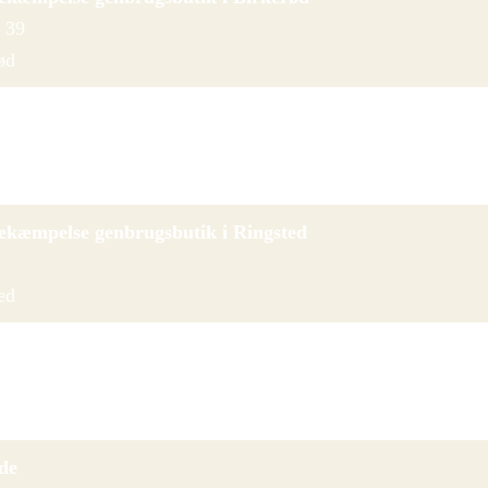
 39
ød
ekæmpelse genbrugsbutik i Roskilde
vej 67-69
e
ekæmpelse genbrugsbutik i Ringsted
ed
ekæmpelse genbrugsbutik i Holbæk
68
k
de