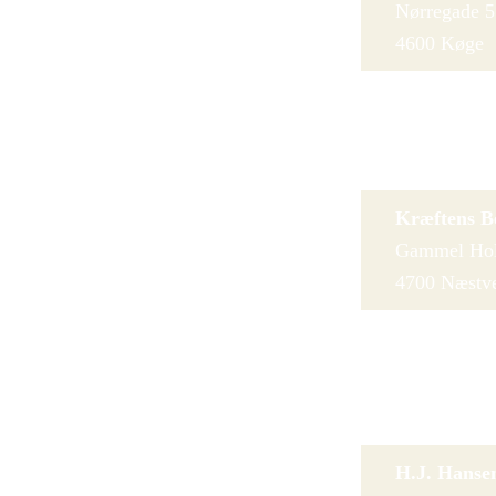
Nørregade 5
4600 Køge
Boghuset i 
Torvegade 
4640 Faxe
Kræftens B
Gammel Hol
4700 Næstv
Fyn
H.J. Hanse