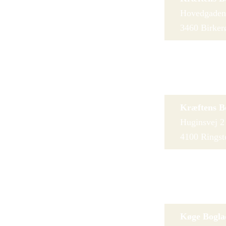
Hovedgaden
3460 Birker
Kræftens B
Københavns
4000 Roskild
Kræftens B
Huginsvej 2
4100 Ringst
Kræftens B
Stenhusvej 
4300 Holbæ
Køge Bogla