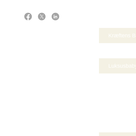
Webshop
Kræftens 
HJ Hansen
Luksusbab
MyTrendyP
Sjælland