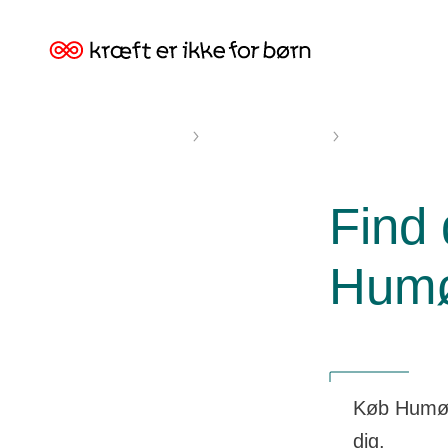
Kræftens
Bekæmpelse
Kræft er ikke for børn
Humørkalenderen
Forhandlere af
Find 
Humø
Køb Humørk
dig.