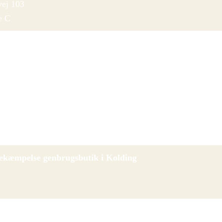
vej 103
e C
ekæmpelse genbrugsbutik i Odense
62
e N
ekæmpelse genbrugsbutik i Kolding
2
 Boghandel