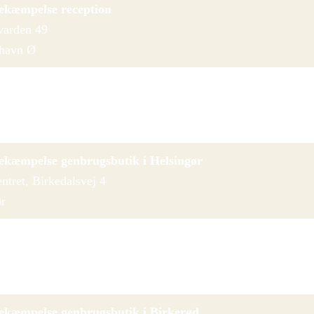
ekæmpelse reception
varden 49
havn Ø
ekæmpelse genbrugsbutik i Virum
 2
ekæmpelse genbrugsbutik i Helsingør
ntret, Birkedalsvej 4
ør
ekæmpelse genbrugsbutik i Hillerød
4
ekæmpelse genbrugsbutik i Birkerød