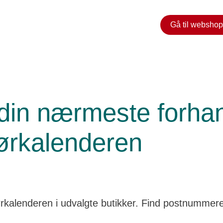
Gå til webshop
 humørkalenderen
din nærmeste forhan
rkalenderen
alenderen i udvalgte butikker. Find postnummere