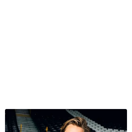
Jacob Simonsen
Jacob er langdistanceløber med speciale i 10 km,
halvmaraton og crossløb og er samtidig Danmarks
hurtigste maratonløber. Han har altid beundret
idrætsudøvere, der bruger deres platform til at skabe
positiv forandring, og derfor er det helt oplagt for ham at
støtte op om Indsamlingsugen #KræftErIkkeForBørn for
andet år i træk.
Mød Jacob på Instagram
Se Jacobs indsamling