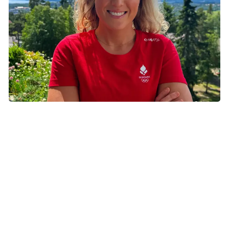
Anne de Besche
Anne de Besche
Anne er dansk skiskytte med base i Norge og
repræsenterer Danmark internationalt. I 2026 deltog hun
ved vinter-OL i Milano-Cortina, hvor hun leverede det
bedste danske resultat nogensinde i skiskydning med en
16. plads i 7,5 km-sprinten. Men hun er også engageret i at
bruge sin stemme til at støtte vigtige sager, og derfor