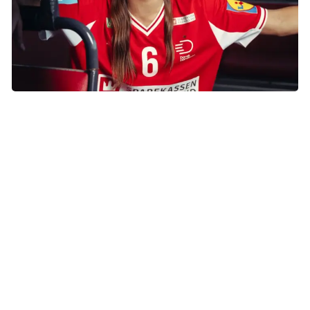
Helena Elver
Helena Elver
Helena har i de senere år markeret sig som en af de
bedste playmakere i international tophåndbold. Hun har
vundet VM-bronze i 2023 og EM- og OL-sølv i 2024 med
det danske landshold og spiller til daglig i den ungarske
storklub Győr. Gennem sin platform ønsker hun nu at give
håb og styrke til børn, der kæmper en hård kamp mod
sygdom.
Mød Helena på Instagram