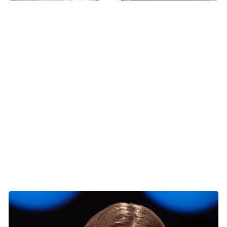
Mads Valentin Pedersen
Mads Valentin Pedersen
Mads har opbygget en flot fodboldkarriere i Tyskland, hvor
han siden 2019 har spillet i Bundesligaen for FC
Augsburg. Han vil gerne tage et socialt ansvar uden for
banen, og derfor har han valgt at støtte Indsamlingsugen
#KræftErIkkeForBørn for at skabe bedre og tryggere vilkår
for kræftramte børn.
Mød Mads på Instagram
Se Mads' indsamling