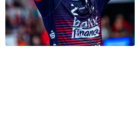
Simon Pytlick
Simon Pytlick
Simon er en af verdens bedste og allerede en af de mest
vindende håndboldspillere i en alder af blot 25 år. Han har
vundet VM-guld i 2023 og 2025, OL-guld i 2024 og senest
EM-guld i 2026 med det danske landshold. Ingen skal stå
alene med kræft – slet ikke børn – og derfor støtter Simon
for andet år i træk op om Indsamlingsugen
#KræftErIkkeForBørn.