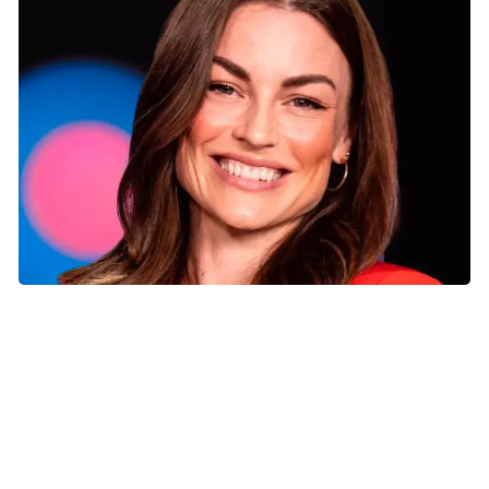
Malene Østergaard
Malene Østergaard
Malene er danser og koreograf med en imponerende
karriere bag sig, blandt andet som verdensmester i latin
showdance og vinder af to US Open-titler. Med sin