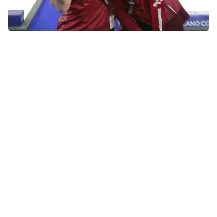
Madeleine Dupont og Mathilde Halse
Madeleine Dupont og Mathilde Halse
Madeleine Dupont og Mathilde Halse er internationalt
anerkendte curlingspillere med flere OL-deltagelser og
EM-guld på CV’et. Som holdkammerater deltager de i
Indsamlingsugen #KræftErIkkeForBørn for at bruge deres
platform til at gøre en konkret forskel for sygdomsramte
børn og deres familier. Mathilde, der som barn selv havde
kræft tæt inde på livet, ønsker at gøre en svær tid bare en
smule lettere for børn i samme situation. Madeleine
brænder samtidig for at yde en mærkbar støtte til de børn
og familier, der står i en svær hverdag..