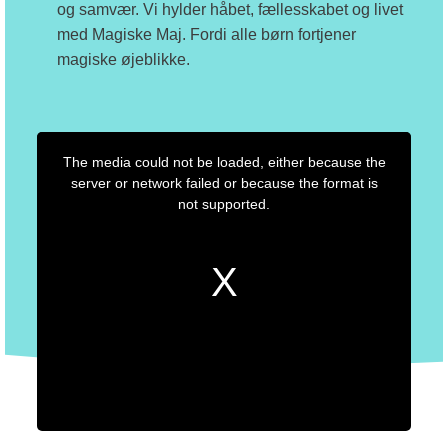
og samvær. Vi hylder håbet, fællesskabet og livet
med Magiske Maj. Fordi alle børn fortjener
magiske øjeblikke.