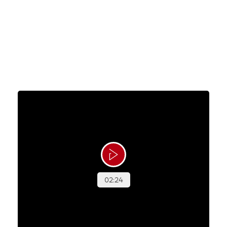
alle afsnit af ’Rosa fra Rouladegade’. Hun har været
kræftfri siden juni 2025, og hvilken mere magisk
måde at glæde hende på, end ved at hun kunne
træde ind Rosas kageunivers? Se med her, hvor
Alberte får en Magisk Maj.