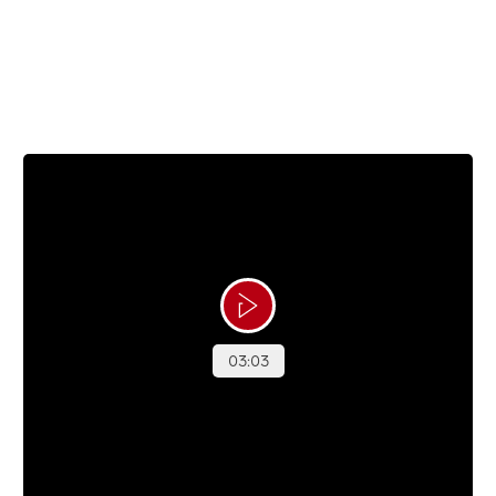
snurrer lidt for hurtigt for far, da Liam fik sin
Magiske Maj-oplevelse.