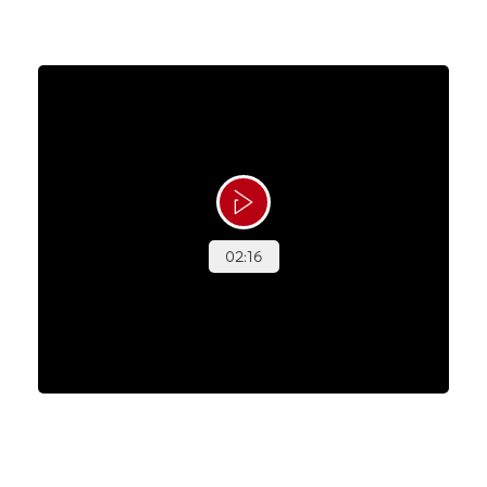
Mads' Magiske Maj
Efter to og et halvt års kræftbehandling fandt