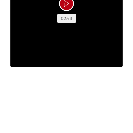
Dictes Magiske Maj
Dicte er 10 år og elsker Den store bagedyst.
Under hendes kræftforløb blev programmet et
frirum. Smilet var derfor stort, da Mickey Cheng
dukkede op og forvandlede en helt almindelig
skoledag til kagebagning, grin — og en tur
tilbage til klassen med noget meget sødt i
hænderne. Se med, når Dicte får en dag, hun