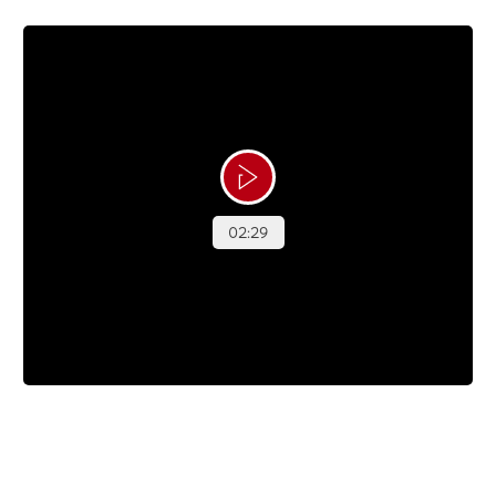
Albertes Magiske Maj
Under et langt behandlingsforløb for leukæmi, fik
Alberte en del af tiden på hospitalet til at gå med at se