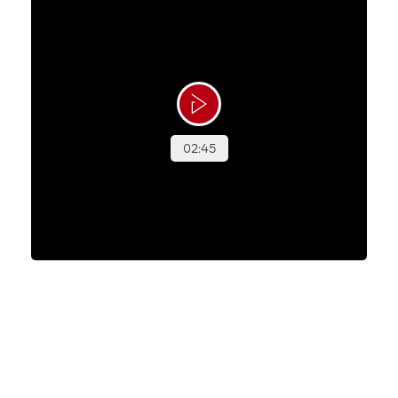
Liams Magiske Maj
Han var bare tre år, da han imponerede alle med
sit mod og glade humør. Nu er han blevet en stor
dreng på ni år, og han er stadig lige så sej. Liam
tør mere end de fleste – også når karrusellen