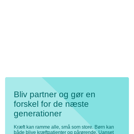
Mads styrke og glæde i fodbold. I dag er han 11
år, kræftfri og spiller fodbold flere gange om ugen
– drevet af fællesskab og fightervilje. Sammen
med sin far får han en helt særlig oplevelse, da
de møder Christian Nørgaard og besøger
Arsenal. Se med her, hvor Mads får en Magisk
Maj.
Bliv partner og gør en
forskel for de næste
generationer
Kræft kan ramme alle, små som store. Børn kan
både blive kræftpatienter og pårørende. Uanset