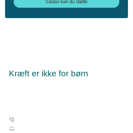
Sådan kan du støtte
Kræft er ikke for børn
Kræftens Bekæmpelse
Strandboulevarden 49
2100 København Ø
Tlf.: 35 25 75 00
info@cancer.dk