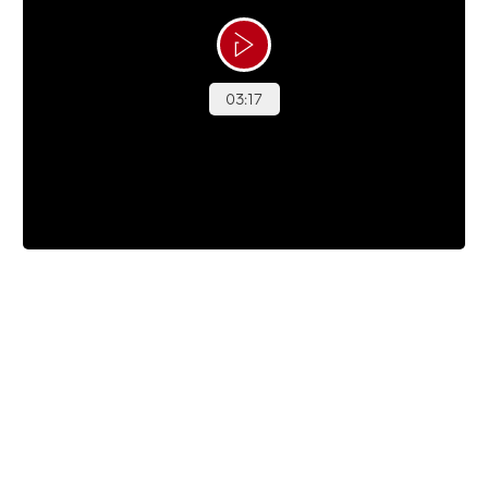
Albertes Magiske Maj
Da Alberte var i behandling for leukæmi, oplevede
hun en periode på en hel måned, hvor hun mistede
sin stemme. Heldigvis kom den langsomt tilbage – og
det gjorde glæden ved at synge også, så da Alberte
blev inviteret med Andreas Odbjerg i studiet, var det
en helt uforglemmelig dag. Se med her, hvor Alberte
får en Magisk Maj-oplevelse.