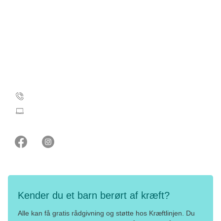
CVR: 55629013
EAN-numre
Kampagneansvarlig
Lise Atzen Bjerregaard
35 25 79 55
barn@cancer.dk
Kender du et barn berørt af kræft?
Alle kan få gratis rådgivning og støtte hos Kræftlinjen. Du