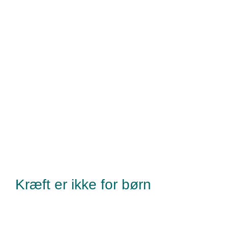
OBS; Der er ca. 200 pladser efter ”først til mølle” princippet
Vestsjælland
Sang og musik
Kræft er ikke for børn
Kræftens Bekæmpelse
Strandboulevarden 49