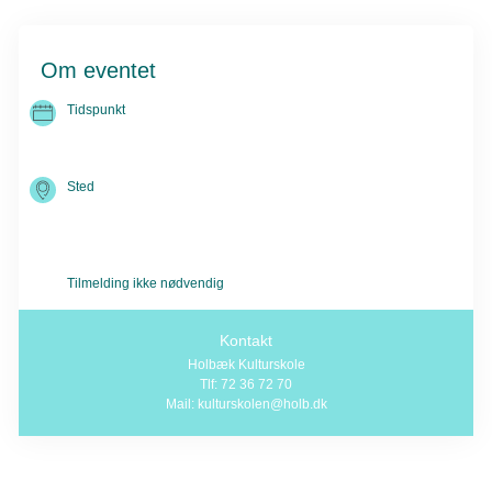
Om eventet
Tidspunkt
31. jan. 2026 kl. 18.30 -
31. dec. 2026 kl. 23.59
Sted
Holbæk Kulturskole
Gl. Ringstedvej 32E
4300 Holbæk
Tilmelding ikke nødvendig
Kontakt
Holbæk Kulturskole
Tlf: 72 36 72 70
Mail: kulturskolen@holb.dk