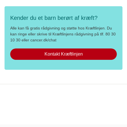
Kender du et barn berørt af kræft?
Alle kan få gratis rådgivning og støtte hos Kræftlinjen. Du
kan ringe eller skrive til Kræftlinjens rådgivning på tlf. 80 30
10 30 eller cancer.dk/chat
Kontakt Kræftlinjen
Persondata og privatlivspolitik
Brugerbetingelser og etiske regler
Whistleblowerordning
Danish Cancer Institute