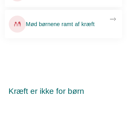
Mød børnene ramt af kræft
Kræft er ikke for børn
Kræftens Bekæmpelse
Strandboulevarden 49
2100 København Ø