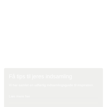
Klik ind og
opret jeres digitale indsamling her
a. Vælg hvem der skal stå som ansvarlig kontaktperson for
indsamlingen
b. Giv jeres indsamling et navn, der passer til jer eller
arrangementet
c. Udfyld felterne, afslut – og så er den klar til at bruge
Få tips til jeres indsamling
Vi har samlet en udførlig indsamlingsguide til inspiration.
Læs mere her