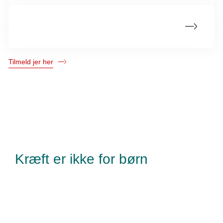
Materialer til jeres indsamling
Tilmeld jer her
Kræft er ikke for børn
Kræftens Bekæmpelse
Strandboulevarden 49
2100 København Ø