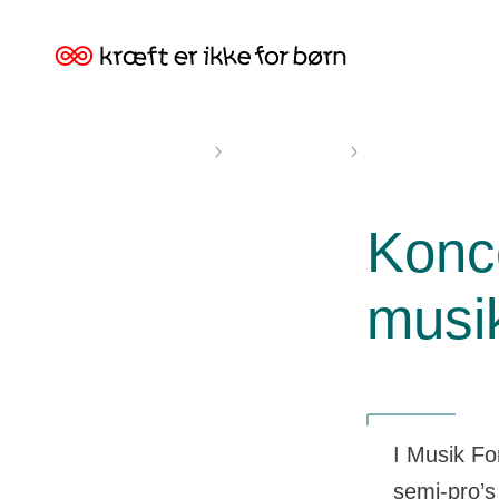
Kræftens
Bekæmpelse
Kræft er ikke for børn
Musik For Livet
Koncertarrangører,
Konce
musik
I Musik Fo
semi-pro’s