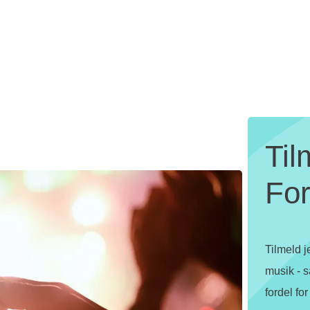
Til
For
Tilmeld 
musik - s
fordel fo