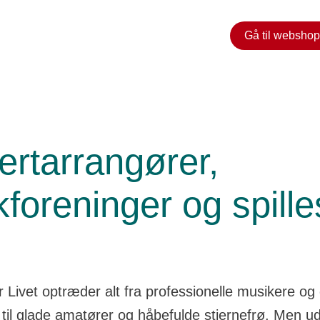
Gå til webshop
 musikforeninger og spillesteder
rtarrangører,
foreninger og spille
r Livet optræder alt fra professionelle musikere og
 til glade amatører og håbefulde stjernefrø. Men u