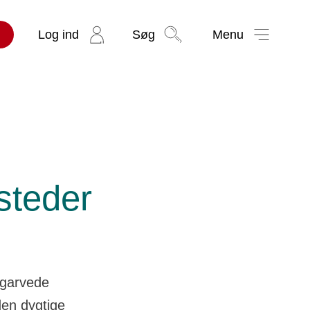
Log ind
Søg
Menu
steder
 garvede
den dygtige