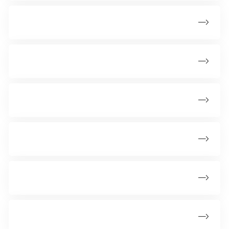
Reaktioner og samtaler i klassen
Videoer til klassen om børnekræft
Samarbejde med det syge barns familie
Inspiration til forældremøder
Til skoleledelsen
Senfølger - et vigtigt fokus i skolen