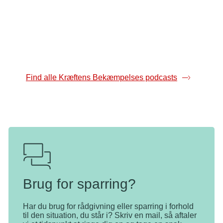
02-09-2025
02-09-2025
Børnekræft i
Børnekræft i
skolen 5:5 -
skolen 4:5 - At
Dilemmaer og
være barn med 
balancegange, når
kræftsyg søske
ens elev har en
bror eller søster
Find alle Kræftens Bekæmpelses podcasts
med kræft
Brug for sparring?
Har du brug for rådgivning eller sparring i forhold
til den situation, du står i? Skriv en mail, så aftaler