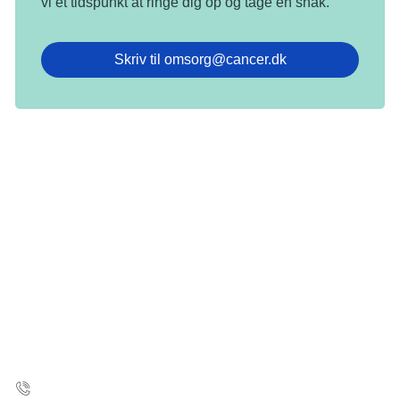
vi et tidspunkt at ringe dig op og tage en snak.
Skriv til omsorg@cancer.dk
Kræftens Bekæmpelse
Strandboulevarden 49
2100 København Ø
35 25 75 00