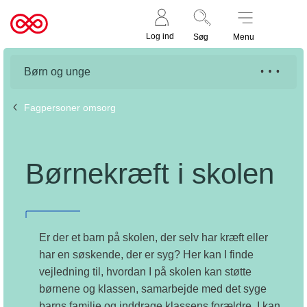
Støt nu
Til
Log ind
Søg
Menu
cancer.dk
Børn og unge
Fagpersoner omsorg
Børnekræft i skolen
Er der et barn på skolen, der selv har kræft eller
har en søskende, der er syg? Her kan I finde
vejledning til, hvordan I på skolen kan støtte
børnene og klassen, samarbejde med det syge
barns familie og inddrage klassens forældre. I kan