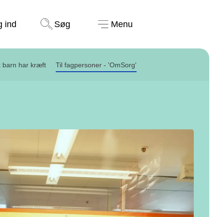
Støt nu
g ind
Søg
Menu
t barn har kræft
Til fagpersoner - 'OmSorg'