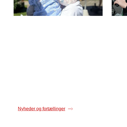
01-07-2026
15-06
Oh Land efter datters kræft: -
Ava
Jeg ser verden med andre
har 
øjne i dag
Kræft
og un
For kunstner Nanna Øland Fabricius,
fjerd
bedre kendt som Oh Land, har nuet fået
får h
en ny betydning. Her fortæller hun om en
ændre
mørk tid, der på trods af frygt og
bekymring har givet hende håb og styrke.
Nyheder og fortællinger