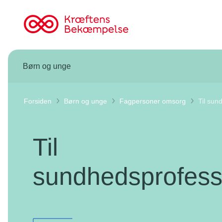
Til
cancer.dk
Børn og unge
Forsiden
Børn og unge
Fagpersoner omsorg
Til sun
Til
sundhedsprofess