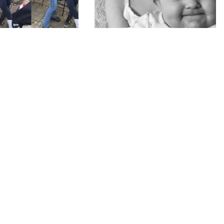
29-05-2026
 med Therese
Kun to måneder inden
lillesøster kommer til verd
man et menneske,
bliver Alberte syg
indtryk på én. Sådan
Therese, som han
Det skulle have været den bedste tid
Dette er hans hyldest
på et splitsekund bliver glæden og
erese....
drømmene byttet ud med hospital, me
og en hverdag, der ser helt anderlede