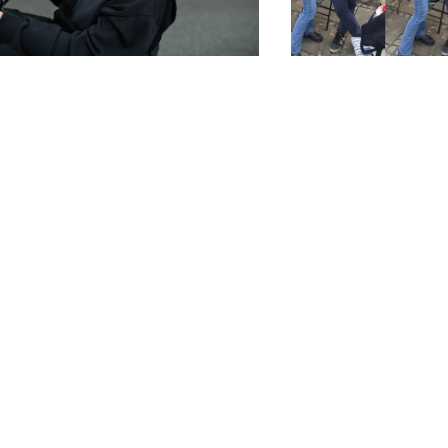
-2026
08-06-2026
nceret kræftbehandling
Den sidste tur
reddet Peters liv
Nogle gange møder 
som gør helt særligt 
 fylder det meste af Peters barndom
havde Mike det med 
gdom. Da han i 2020 får kræft for
mødte i Kræftværket. 
e gang, er udsigterne dystre. Men så
til sit venskab med Th
an tilbudt en ny behandling, der
r alt.