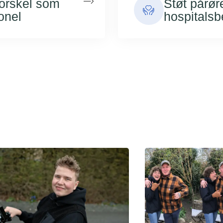
forskel som
Støt pårør
onel
hospitals
 børn og unge