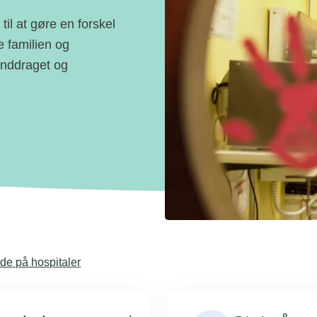
l at gøre en forskel
e familien og
inddraget og
de på hospitaler