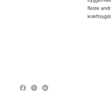
byggemateri
fleste and
kræftsyg
08 oktober 2025
Hvor ha
Kilde:
Seniorforsker, cand.pharm.,
ph.d. Johnni Hansen, Kost, gener
I Danmark og m
og miljø, Kræftens Bekæmpelse
byggemateriale
det været relativ
Asbest har være