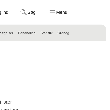
Støt nu
g ind
Søg
Menu
søgelser
Behandling
Statistik
Ordbog
i især