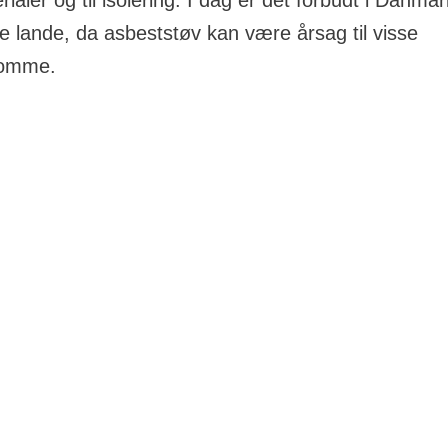
aler og til isolering. I dag er det forbudt i Danmar
re lande, da asbeststøv kan være årsag til visse
domme.
r man brugt asbest?
ange andre lande har asbest tidligere været et meget p
 på grund af dets ildfasthed og isolerende egenskaber. 
t billigt.
t brugt i en lang række bygningsmaterialer til især gulv-,