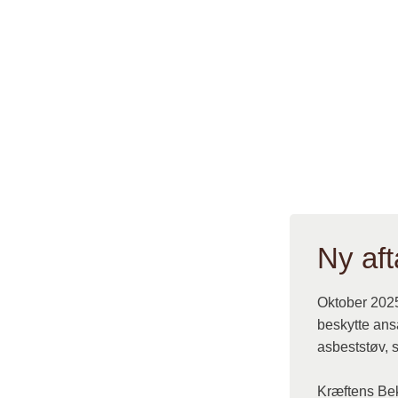
tagplader, men 
har også været b
mod kraftig va
Tidligere blev 
Og derudover h
drivremme og so
Ny aft
Oktober 2025 
beskytte ans
asbeststøv, 
Kræftens Be