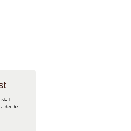
loakering. Det
til beskyttelse
v sprøjtet på.
, pakninger,
st
 skal
kaldende