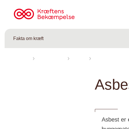
Til
cancer.dk
Fakta om kræft
Forsiden
Fakta om kræft
Årsager
Asbest
Asbe
Asbest er e