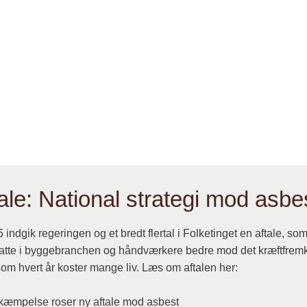
også til ventilationskanaler og rør til vandforsyning og k
rugt til isolering af varmerør og beholdere og i tekstiler 
rmepåvirkning.
også skibe og tog isoleret indvendigt med asbest, som ble
ar det været brugt i blomsterkasser, bremsebelægninger
m filtermateriale.
ale: National strategi mod asbe
indgik regeringen og et bredt flertal i Folketinget en aftale, som
atte i byggebranchen og håndværkere bedre mod det kræftfrem
som hvert år koster mange liv. Læs om aftalen her:
kæmpelse roser ny aftale mod asbest