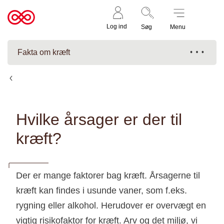
Støt nu
Til
Log ind
Søg
Menu
cancer.dk
Fakta om kræft
Årsager
Hvilke årsager er der til
kræft?
Der er mange faktorer bag kræft. Årsagerne til
kræft kan findes i usunde vaner, som f.eks.
rygning eller alkohol. Herudover er overvægt en
vigtig risikofaktor for kræft. Arv og det miljø, vi