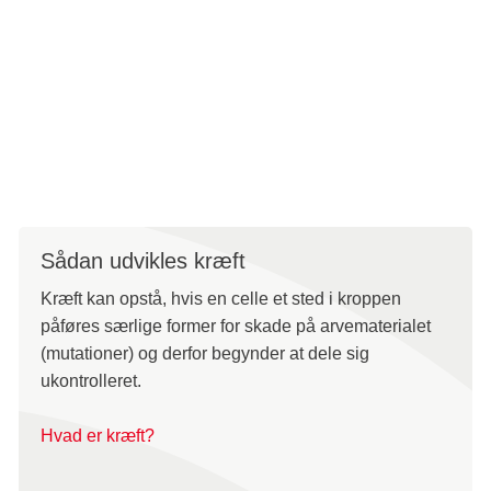
desuden betydning for, hvor meget støv, røg og kemikalier
vi bliver udsat for i hverdagen.
Kræftens Bekæmpelse arbejder for at mindske den sociale
ulighed i kræft. Målet er at opnå lige og gode muligheder
for at forebygge og behandle alle former for kræft hos alle.
Sådan udvikles kræft
Kræft kan opstå, hvis en celle et sted i kroppen
påføres særlige former for skade på arvematerialet
(mutationer) og derfor begynder at dele sig
ukontrolleret.
Hvad er kræft?