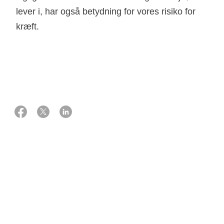
lever i, har også betydning for vores risiko for
kræft.
08 december 2025
Kilde: Specialkonsulent Edyta Marta Gawron
Årsager til kræft
Når det gælder livsstil er rygning den faktor, der øger
risikoen for kræft og andre dødelige sygdomme allermest.