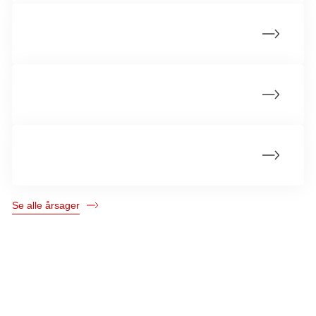
Rygning
Virusinfektioner som årsag til kræft
Kemikalier i arbejdsmiljøet
Se alle årsager